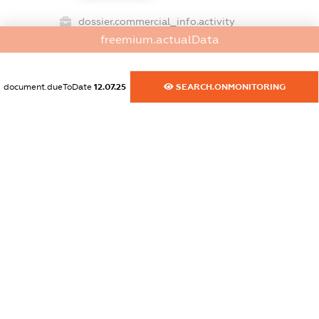
dossier.commercial_info.activity
freemium.actualData
XXXXXXXXXX
document.dueToDate
12.07.25
SEARCH.ONMONITORING
freemium.exampleText_1
freemium.exampleText_2
freemium.anonymousPerSearch2
FREEMIUM.DETAILS
FREEMIUM.REGISTER