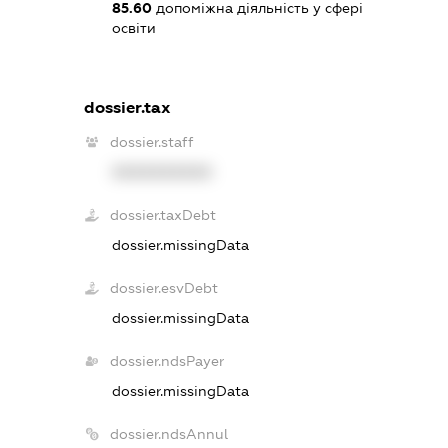
85.60
допоміжна діяльність у сфері
освіти
dossier.tax
dossier.staff
XXXXXXXXXX
dossier.taxDebt
dossier.missingData
dossier.esvDebt
dossier.missingData
dossier.ndsPayer
dossier.missingData
dossier.ndsAnnul