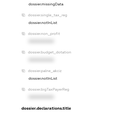
dossier.missingData
dossier.single_tax_reg
dossier.notInList
dossier.non_profit
XXXXXXXXXX
dossier.budget_dotation
XXXXXXXXXX
dossier.palne_akciz
dossier.notInList
dossier.bigTaxPayerReg
XXXXXXXXXX
dossier.declarations.title