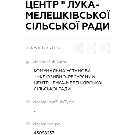
ЦЕНТР " ЛУКА-
МЕЛЕШКІВСЬКОЇ
СІЛЬСЬКОЇ РАДИ
riskFactors.title
0
0
0
dossier.fullName:
КОМУНАЛЬНА УСТАНОВА
"ІНКЛЮЗИВНО-РЕСУРСНИЙ
ЦЕНТР " ЛУКА-МЕЛЕШКІВСЬКОЇ
СІЛЬСЬКОЇ РАДИ
dossier.opfSubType:
-
dossier.edrpo:
43058237