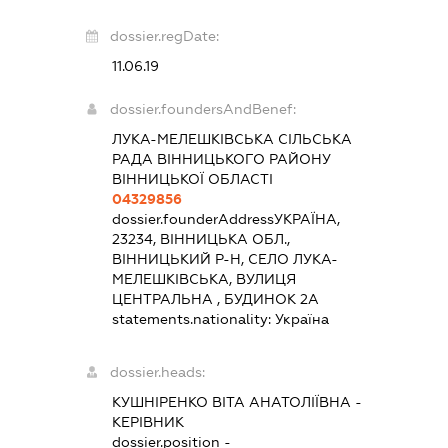
dossier.regDate:
11.06.19
dossier.foundersAndBenef:
ЛУКА-МЕЛЕШКІВСЬКА СІЛЬСЬКА
РАДА ВІННИЦЬКОГО РАЙОНУ
ВІННИЦЬКОЇ ОБЛАСТІ
04329856
dossier.founderAddress
УКРАЇНА,
23234, ВІННИЦЬКА ОБЛ.,
ВІННИЦЬКИЙ Р-Н, СЕЛО ЛУКА-
МЕЛЕШКІВСЬКА, ВУЛИЦЯ
ЦЕНТРАЛЬНА , БУДИНОК 2А
statements.nationality:
Україна
dossier.heads:
КУШНІРЕНКО ВІТА АНАТОЛІЇВНА
-
КЕРІВНИК
dossier.position -