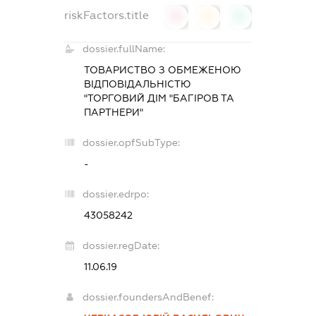
riskFactors.title
0
0
0
dossier.fullName:
ТОВАРИСТВО З ОБМЕЖЕНОЮ
ВІДПОВІДАЛЬНІСТЮ
"ТОРГОВИЙ ДІМ "БАГІРОВ ТА
ПАРТНЕРИ"
dossier.opfSubType:
-
dossier.edrpo:
43058242
dossier.regDate:
11.06.19
dossier.foundersAndBenef: