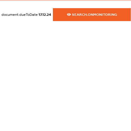
XXXXXXXXXX
document.dueToDate
17.12.24
SEARCH.ONMONITORING
dossier.commercial_info.email
XXXXXXXXXX
dossier.commercial_info.website
XXXXXXXXXX
dossier.commercial_info.activity
XXXXXXXXXX
freemium.exampleText_1
freemium.exampleText_2
freemium.anonymousPerSearch2
FREEMIUM.DETAILS
FREEMIUM.REGISTER