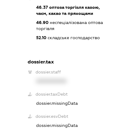
46.37
оптова торгівля кавою,
чаєм, какао та прянощами
46.90
неспеціалізована оптова
торгівля
52.10
складське господарство
dossier.tax
dossier.staff
XXXXXXXXXX
dossier.taxDebt
dossier.missingData
dossier.esvDebt
dossier.missingData