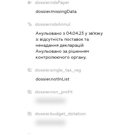
dossier.ndsPayer
dossier.missingData
dossier.ndsAnnul
Анульовано з 04.04.23 у зв'язку
з:
вiдсутнiсть поставок та
ненадання декларацiй
Анульовано за рiшенням
контролюючого органу.
dossier.single_tax_reg
dossier.notInList
dossier.non_profit
XXXXXXXXXX
dossier.budget_dotation
XXXXXXXXXX