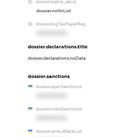
dossier.palne_akciz
dossier.notInList
dossier.bigTaxPayerReg
XXXXXXXXXX
dossier.declarations.title
dossier.declarations.noData
dossier.sanctions
dossier.specSanctions
XXXXXXXXXX
dossier.rnboSanctions
XXXXXXXXXX
dossier.amkuBlackList