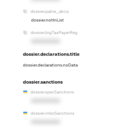
dossier.palne_akciz
dossier.notInList
dossier.bigTaxPayerReg
XXXXXXXXXX
dossier.declarations.title
dossier.declarations.noData
dossier.sanctions
dossier.specSanctions
XXXXXXXXXX
dossier.rnboSanctions
XXXXXXXXXX