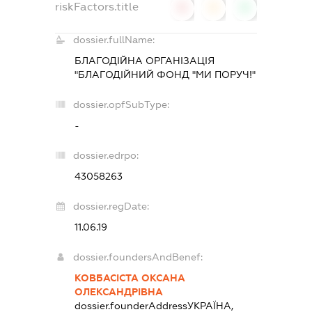
riskFactors.title
0
0
0
dossier.fullName:
БЛАГОДІЙНА ОРГАНІЗАЦІЯ
"БЛАГОДІЙНИЙ ФОНД "МИ ПОРУЧ!"
dossier.opfSubType:
-
dossier.edrpo:
43058263
dossier.regDate:
11.06.19
dossier.foundersAndBenef:
КОВБАСІСТА ОКСАНА
ОЛЕКСАНДРІВНА
dossier.founderAddress
УКРАЇНА,