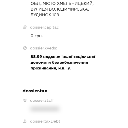
ОБЛ., МІСТО ХМЕЛЬНИЦЬКИЙ,
ВУЛИЦЯ ВОЛОДИМИРСЬКА,
БУДИНОК 109
dossier.capital:
0 грн.
dossier.kveds:
88.99
надання іншої соціальної
допомоги без забезпечення
проживання, н.в.і.у.
dossier.tax
dossier.staff
XXXXXXXXXX
dossier.taxDebt