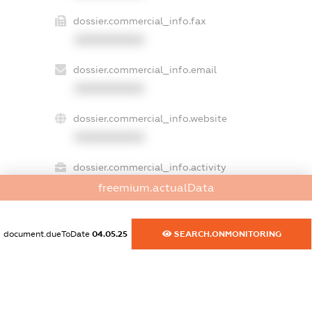
dossier.commercial_info.fax
XXXXXXXXXX
dossier.commercial_info.email
XXXXXXXXXX
dossier.commercial_info.website
XXXXXXXXXX
dossier.commercial_info.activity
XXXXXXXXXX
freemium.actualData
document.dueToDate
04.05.25
SEARCH.ONMONITORING
freemium.exampleText_1
freemium.exampleText_2
freemium.anonymousPerSearch2
FREEMIUM.DETAILS