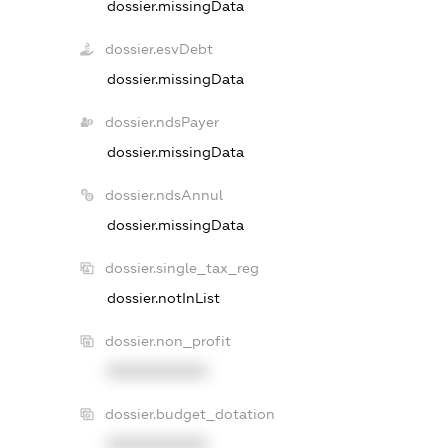
dossier.missingData
dossier.esvDebt
dossier.missingData
dossier.ndsPayer
dossier.missingData
dossier.ndsAnnul
dossier.missingData
dossier.single_tax_reg
dossier.notInList
dossier.non_profit
XXXXXXXXXX
dossier.budget_dotation
XXXXXXXXXX