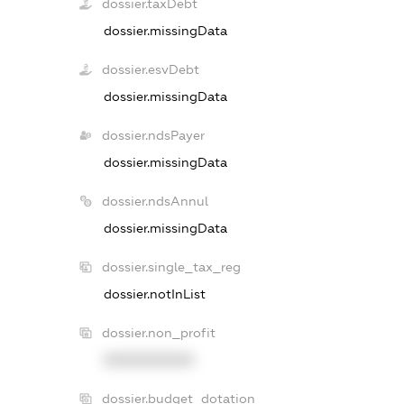
dossier.taxDebt
dossier.missingData
dossier.esvDebt
dossier.missingData
dossier.ndsPayer
dossier.missingData
dossier.ndsAnnul
dossier.missingData
dossier.single_tax_reg
dossier.notInList
dossier.non_profit
XXXXXXXXXX
dossier.budget_dotation