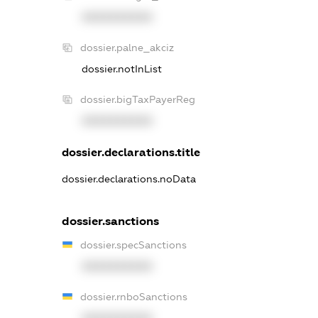
XXXXXXXXXX
dossier.palne_akciz
dossier.notInList
dossier.bigTaxPayerReg
XXXXXXXXXX
dossier.declarations.title
dossier.declarations.noData
dossier.sanctions
dossier.specSanctions
XXXXXXXXXX
dossier.rnboSanctions
XXXXXXXXXX