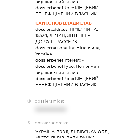
вирішальний вплив
dossier.benefRole:
КІНЦЕВИЙ
БЕНЕФІЦІАРНИЙ ВЛАСНИК
САМСОНОВ ВЛАДИСЛАВ
dossier.address:
НІМЕЧЧИНА,
15324, ЛЕЧИН, ЗІТЦІНГЕР
ДОРФШТРАССЕ, 13
dossier.nationality:
Німеччина;
Україна
dossier.benefInterest:
-
dossier.benefType:
Не прямий
вирішальний вплив
dossier.benefRole:
КІНЦЕВИЙ
БЕНЕФІЦІАРНИЙ ВЛАСНИК
dossier.smida:
XXXXXXXXXX
dossier.address:
УКРАЇНА, 79011, ЛЬВІВСЬКА ОБЛ.,
МІСТО ЛЬВІВ, ВУЛ.ФРАНКА І.,