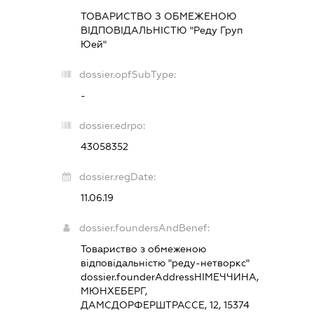
ТОВАРИСТВО З ОБМЕЖЕНОЮ
ВІДПОВІДАЛЬНІСТЮ "Реду Груп
Юей"
dossier.opfSubType:
-
dossier.edrpo:
43058352
dossier.regDate:
11.06.19
dossier.foundersAndBenef:
Товариство з обмеженою
відповідальністю "реду-нетворкс"
dossier.founderAddress
НІМЕЧЧИНА,
МЮНХЕБЕРГ,
ДАМСДОРФЕРШТРАССЕ, 12, 15374