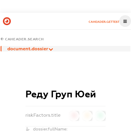
CAHEADER.GETTEST
CAHEADER.SEARCH
document.dossier
Реду Груп Юей
riskFactors.title
0
0
0
dossier.fullName: