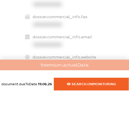
XXXXXXXXXX
dossier.commercial_info.fax
XXXXXXXXXX
dossier.commercial_info.email
XXXXXXXXXX
dossier.commercial_info.website
XXXXXXXXXX
freemium.actualData
dossier.commercial_info.activity
document.dueToDate
19.06.26
SEARCH.ONMONITORING
XXXXXXXXXX
freemium.exampleText_1
freemium.exampleText_2
freemium.anonymousPerSearch2