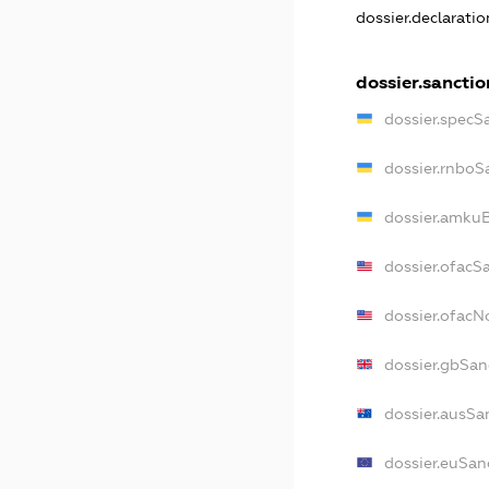
dossier.declarati
dossier.sanctio
dossier.specS
dossier.rnboS
dossier.amkuB
dossier.ofacS
dossier.ofac
dossier.gbSan
dossier.ausSa
dossier.euSan