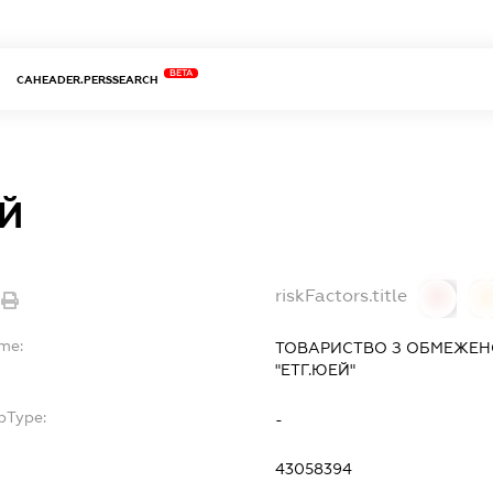
BETA
CAHEADER.PERSSEARCH
ЕЙ
riskFactors.title
0
ame:
ТОВАРИСТВО З ОБМЕЖЕН
"ЕТГ.ЮЕЙ"
bType:
-
43058394