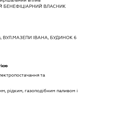
Й БЕНЕФІЦІАРНИЙ ВЛАСНИК
ЇВ, ВУЛ.МАЗЕПИ ІВАНА, БУДИНОК 6
гією
лектропостачання та
им, рідким, газоподібним паливом і