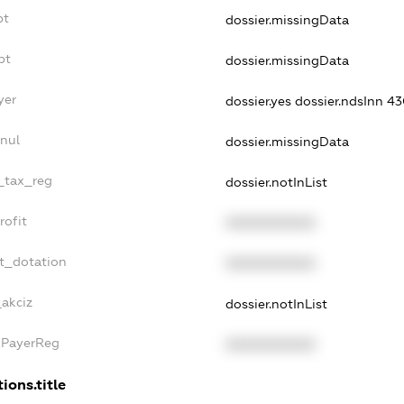
bt
dossier.missingData
bt
dossier.missingData
yer
dossier.yes
dossier.ndsInn 
nul
dossier.missingData
e_tax_reg
dossier.notInList
rofit
XXXXXXXXXX
t_dotation
XXXXXXXXXX
_akciz
dossier.notInList
xPayerReg
XXXXXXXXXX
ions.title