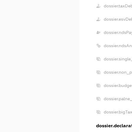
dossier.taxDe
dossier.esvDe
dossier.ndsPa
dossier.ndsAn
dossier.singl
dossier.non_p
dossier.budge
dossier.palne
dossier.bigTa
dossier.declarat