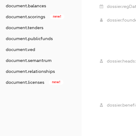
document.balances
dossier.regDat
document.scorings
new!
dossier.foun
document.tenders
document.publicfunds
document.ved
document.semantrum
dossier.heads:
document.relationships
document.licenses
new!
dossier.benefic