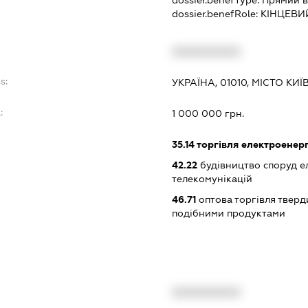
dossier.benefRole:
КІНЦЕВИ
XXXXXXXXXX
s:
УКРАЇНА, 01010, МІСТО КИ
:
1 000 000 грн.
35.14
торгівля електроенер
42.22
будівництво споруд е
телекомунікацій
46.71
оптова торгівля тверд
подібними продуктами
XXXXXXXXXX