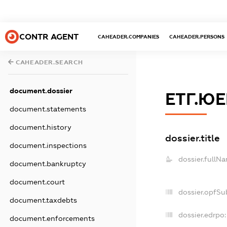
CONTR AGENT
CAHEADER.COMPANIES
CAHEADER.PERSONS
CAHEADER.SEARCH
document.dossier
ЕТГ.Ю
document.statements
document.history
dossier.title
document.inspections
dossier.fullN
document.bankruptcy
document.court
dossier.opfSu
document.taxdebts
dossier.edrpo:
document.enforcements