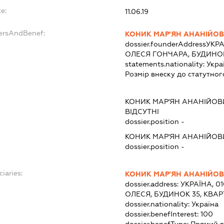
e:
11.06.19
dersAndBenef:
КОНИК МАР'ЯН АНАНІЙО
dossier.founderAddress
УКРА
ОЛЕСЯ ГОНЧАРА, БУДИНОК
statements.nationality:
Укра
Розмір внеску до статутног
КОНИК МАР'ЯН АНАНІЙОВ
ВІДСУТНІ
dossier.position -
КОНИК МАР'ЯН АНАНІЙОВ
dossier.position -
iaries:
КОНИК МАР'ЯН АНАНІЙО
dossier.address:
УКРАЇНА, 01
ОЛЕСЯ, БУДИНОК 35, КВАР
dossier.nationality:
Україна
dossier.benefInterest:
100
dossier.benefType:
Прямий в