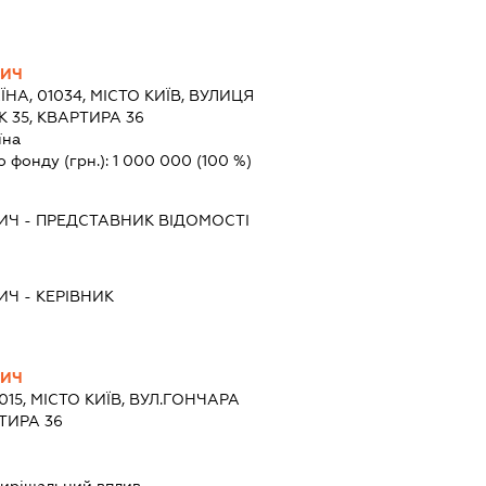
ВИЧ
ЇНА, 01034, МІСТО КИЇВ, ВУЛИЦЯ
 35, КВАРТИРА 36
їна
о фонду (грн.):
1 000 000
(100 %)
ИЧ
-
ПРЕДСТАВНИК
ВІДОМОСТІ
ИЧ
-
КЕРІВНИК
ВИЧ
015, МІСТО КИЇВ, ВУЛ.ГОНЧАРА
ТИРА 36
ирішальний вплив