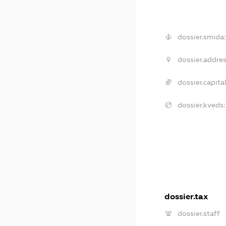
dossier.smida:
dossier.addres
dossier.capital
dossier.kveds:
dossier.tax
dossier.staff