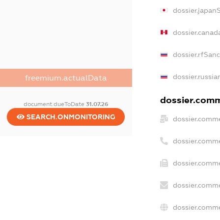
dossier.japan
dossier.canad
dossier.rfSan
dossier.russia
freemium.actualData
dossier.comme
document.dueToDate
31.07.26
SEARCH.ONMONITORING
dossier.comme
dossier.comme
dossier.comme
dossier.comme
dossier.comme