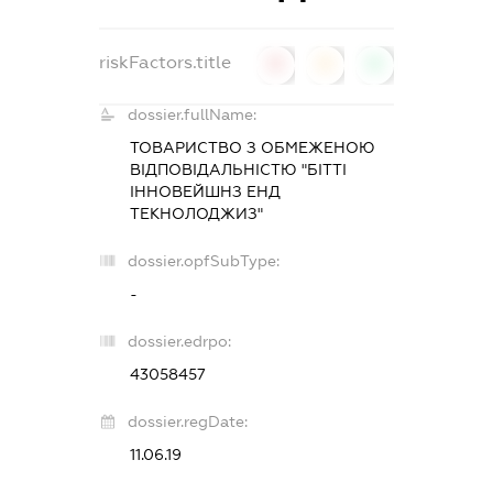
riskFactors.title
0
0
0
dossier.fullName:
ТОВАРИСТВО З ОБМЕЖЕНОЮ
ВІДПОВІДАЛЬНІСТЮ "БІТТІ
ІННОВЕЙШНЗ ЕНД
ТЕКНОЛОДЖИЗ"
dossier.opfSubType:
-
dossier.edrpo:
43058457
dossier.regDate:
11.06.19