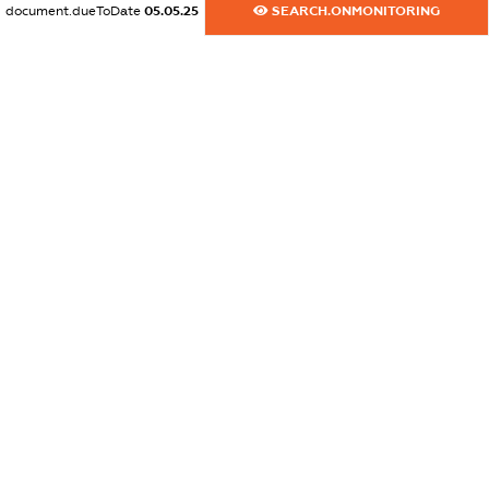
document.dueToDate
05.05.25
SEARCH.ONMONITORING
dossier.commercial_info.email
XXXXXXXXXX
dossier.commercial_info.website
XXXXXXXXXX
dossier.commercial_info.activity
XXXXXXXXXX
freemium.exampleText_1
freemium.exampleText_2
freemium.anonymousPerSearch2
FREEMIUM.DETAILS
FREEMIUM.REGISTER