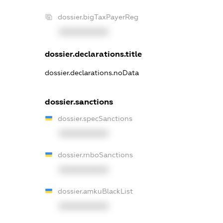
dossier.bigTaxPayerReg
XXXXXXXXXX
dossier.declarations.title
dossier.declarations.noData
dossier.sanctions
dossier.specSanctions
XXXXXXXXXX
dossier.rnboSanctions
XXXXXXXXXX
dossier.amkuBlackList
XXXXXXXXXX