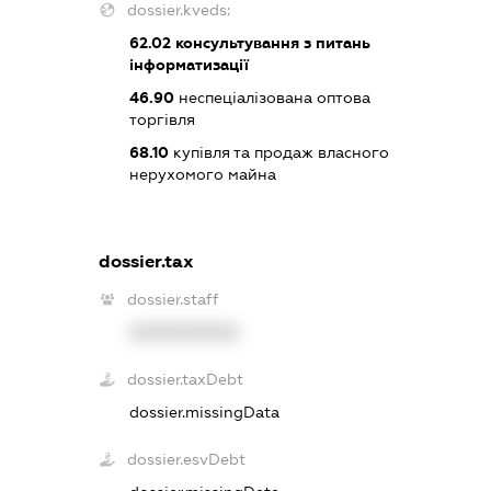
dossier.kveds:
62.02
консультування з питань
інформатизації
46.90
неспеціалізована оптова
торгівля
68.10
купівля та продаж власного
нерухомого майна
dossier.tax
dossier.staff
XXXXXXXXXX
dossier.taxDebt
dossier.missingData
dossier.esvDebt