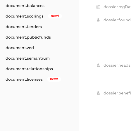
document.balances
dossier.regDa
document.scorings
new!
dossier.foun
document.tenders
document.publicfunds
document.ved
document.semantrum
dossier.heads
document.relationships
document.licenses
new!
dossier.benefi