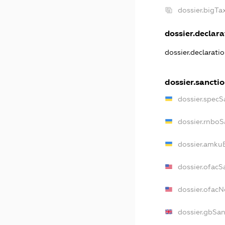
dossier.bigT
dossier.declarat
dossier.declarati
dossier.sancti
dossier.specS
dossier.rnboS
dossier.amkuB
dossier.ofacS
dossier.ofac
dossier.gbSan