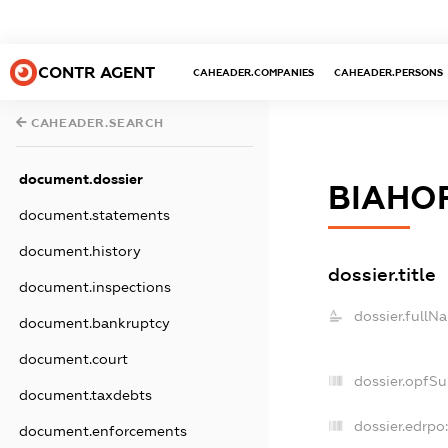
CONTR AGENT
CAHEADER.COMPANIES
CAHEADER.PERSONS
CAHEADER.SEARCH
document.dossier
ВІАНО
document.statements
document.history
dossier.title
document.inspections
dossier.fullN
document.bankruptcy
document.court
dossier.opfS
document.taxdebts
dossier.edrpo:
document.enforcements