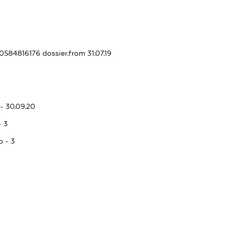
30584816176
dossier.from 31.07.19
- 30.09.20
- 3
p - 3