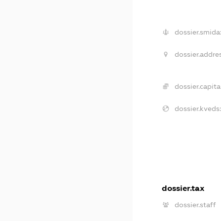
dossier.smida
dossier.addres
dossier.capital
dossier.kveds:
dossier.tax
dossier.staff