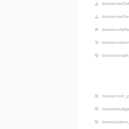
dossier.taxDe
dossier.esvDe
dossier.ndsPa
dossier.ndsA
dossier.singl
dossier.non_p
dossier.budg
dossier.palne