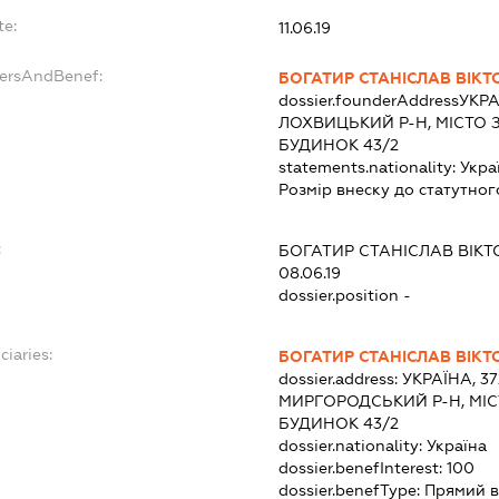
te:
11.06.19
dersAndBenef:
БОГАТИР СТАНІСЛАВ ВІК
dossier.founderAddress
УКРА
ЛОХВИЦЬКИЙ Р-Н, МІСТО 
БУДИНОК 43/2
statements.nationality:
Укра
Розмір внеску до статутног
:
БОГАТИР СТАНІСЛАВ ВІК
08.06.19
dossier.position -
ciaries:
БОГАТИР СТАНІСЛАВ ВІК
dossier.address:
УКРАЇНА, 3
МИРГОРОДСЬКИЙ Р-Н, МІС
БУДИНОК 43/2
dossier.nationality:
Україна
dossier.benefInterest:
100
dossier.benefType:
Прямий в