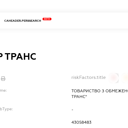
BETA
CAHEADER.PERSSEARCH
Р ТРАНС
riskFactors.title
0
ame:
ТОВАРИСТВО З ОБМЕЖЕН
ТРАНС"
ubType:
-
43058483