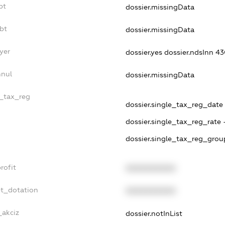
bt
dossier.missingData
bt
dossier.missingData
yer
dossier.yes
dossier.ndsInn 4
nnul
dossier.missingData
e_tax_reg
dossier.single_tax_reg_date 
dossier.single_tax_reg_rate 
dossier.single_tax_reg_grou
rofit
XXXXXXXXXX
et_dotation
XXXXXXXXXX
_akciz
dossier.notInList