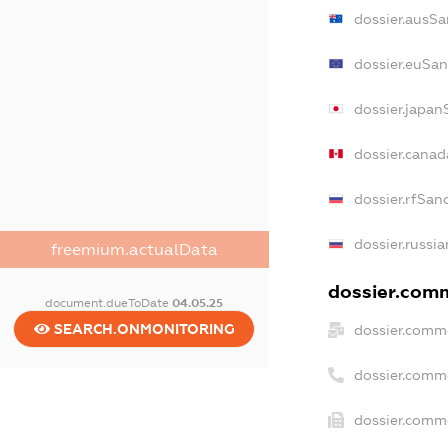
dossier.ausSa
dossier.euSan
dossier.japan
dossier.cana
dossier.rfSan
dossier.russia
freemium.actualData
dossier.comm
document.dueToDate
04.05.25
SEARCH.ONMONITORING
dossier.comme
dossier.comm
dossier.comme