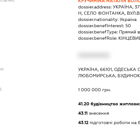
КРУЧИНІНА НАТАЛІЯ ВОЛ
dossier.address:
УКРАЇНА, 3
Н, СЕЛО ФОНТАНКА, ВУЛ.
dossier.nationality:
Україна
dossier.benefInterest:
50
dossier.benefType:
Прямий в
dossier.benefRole:
КІНЦЕВИ
:
XXXXXXXXXX
s:
УКРАЇНА, 66101, ОДЕСЬКА 
ЛЮБОМИРСЬКА, БУДИНОК 1
:
1 000 000 грн.
41.20
будівництво житлових
43.11
знесення
43.12
підготовчі роботи на 