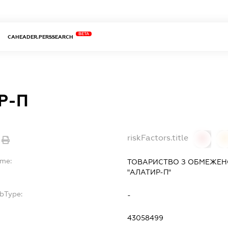
BETA
CAHEADER.PERSSEARCH
Р-П
riskFactors.title
0
ame:
ТОВАРИСТВО З ОБМЕЖЕН
"АЛАТИР-П"
ubType:
-
43058499