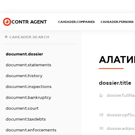
CONTR AGENT
CAHEADER.COMPANIES
CAHEADER.PERSONS
CAHEADER.SEARCH
document.dossier
АЛАТИ
document.statements
document.history
dossier.title
document.inspections
dossier.fullN
document.bankruptcy
document.court
dossier.opfS
document.taxdebts
dossier.edrpo:
document.enforcements