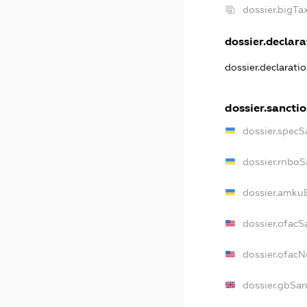
dossier.bigT
dossier.declarat
dossier.declarati
dossier.sancti
dossier.specS
dossier.rnboS
dossier.amkuB
dossier.ofacS
dossier.ofac
dossier.gbSan