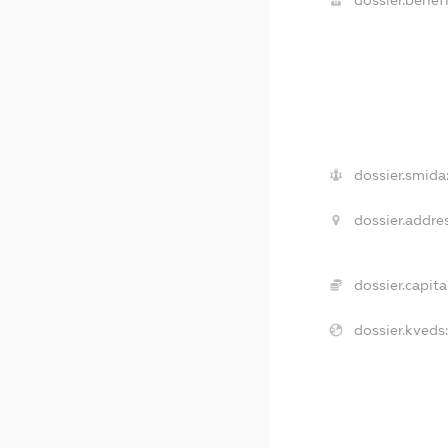
dossier.smida
dossier.addres
dossier.capital
dossier.kveds: