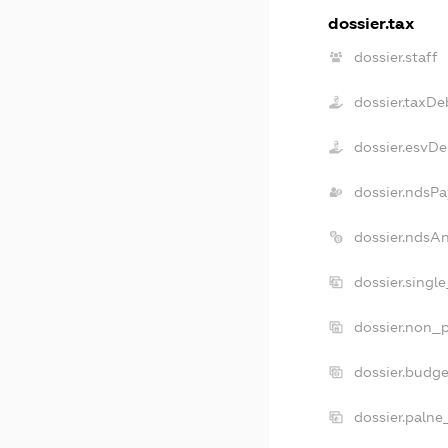
dossier.tax
dossier.staff
dossier.taxDe
dossier.esvDe
dossier.ndsPa
dossier.ndsA
dossier.singl
dossier.non_p
dossier.budg
dossier.palne