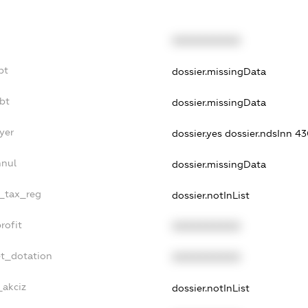
XXXXXXXXXX
bt
dossier.missingData
bt
dossier.missingData
yer
dossier.yes
dossier.ndsInn 
nnul
dossier.missingData
e_tax_reg
dossier.notInList
rofit
XXXXXXXXXX
et_dotation
XXXXXXXXXX
_akciz
dossier.notInList