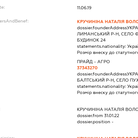
te:
11.06.19
dersAndBenef:
КРУЧИНІНА НАТАЛІЯ ВОЛ
dossier.founderAddress
УКРА
ЛИМАНСЬКИЙ Р-Н, СЕЛО 
БУДИНОК 24
statements.nationality:
Укра
Розмір внеску до статутног
ПРАЙД - АГРО
37343270
dossier.founderAddress
УКРА
БАЛТСЬКИЙ Р-Н, СЕЛО П
statements.nationality:
Укра
Розмір внеску до статутног
:
КРУЧИНІНА НАТАЛІЯ ВОЛ
dossier.from 31.01.22
dossier.position -
ciaries: