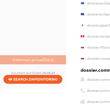
dossier.ausSa
dossier.euSan
dossier.japan
dossier.cana
dossier.rfSan
dossier.russia
freemium.actualData
dossier.comm
document.dueToDate
20.04.24
SEARCH.ONMONITORING
dossier.comme
dossier.comm
dossier.comme