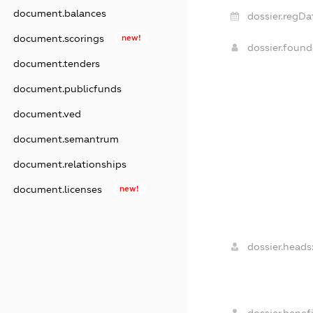
document.balances
dossier.regDa
document.scorings
new!
dossier.foun
document.tenders
document.publicfunds
document.ved
document.semantrum
document.relationships
document.licenses
new!
dossier.heads
dossier.benefi