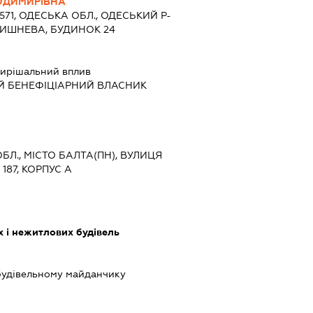
ОДИМИРІВНА
7571, ОДЕСЬКА ОБЛ., ОДЕСЬКИЙ Р-
ВИШНЕВА, БУДИНОК 24
ирішальний вплив
Й БЕНЕФІЦІАРНИЙ ВЛАСНИК
ОБЛ., МІСТО БАЛТА(ПН), ВУЛИЦЯ
87, КОРПУС А
 і нежитлових будівель
будівельному майданчику