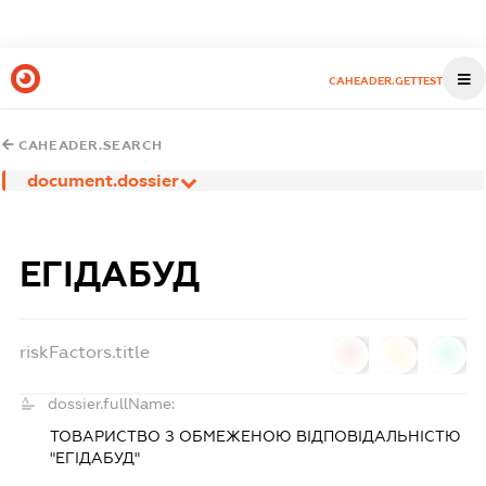
CAHEADER.GETTEST
CAHEADER.SEARCH
document.dossier
ЕГІДАБУД
riskFactors.title
0
0
0
dossier.fullName:
ТОВАРИСТВО З ОБМЕЖЕНОЮ ВІДПОВІДАЛЬНІСТЮ
"ЕГІДАБУД"