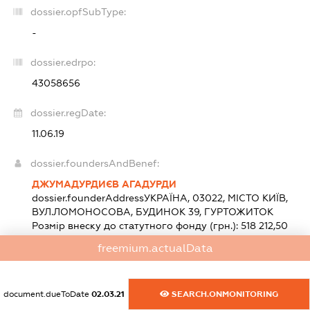
dossier.opfSubType:
-
dossier.edrpo:
43058656
dossier.regDate:
11.06.19
dossier.foundersAndBenef:
ДЖУМАДУРДИЄВ АГАДУРДИ
dossier.founderAddress
УКРАЇНА, 03022, МІСТО КИЇВ,
ВУЛ.ЛОМОНОСОВА, БУДИНОК 39, ГУРТОЖИТОК
Розмір внеску до статутного фонду (грн.):
518 212,50
(100 %)
freemium.actualData
dossier.heads:
document.dueToDate
02.03.21
SEARCH.ONMONITORING
ДЖУМАДУРДИЄВ АГАДУРДИ
-
КЕРІВНИК