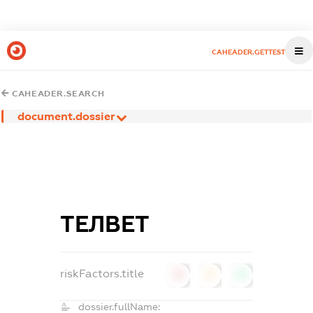
CAHEADER.GETTEST
CAHEADER.SEARCH
document.dossier
ТЕЛВЕТ
riskFactors.title
0
0
0
dossier.fullName: