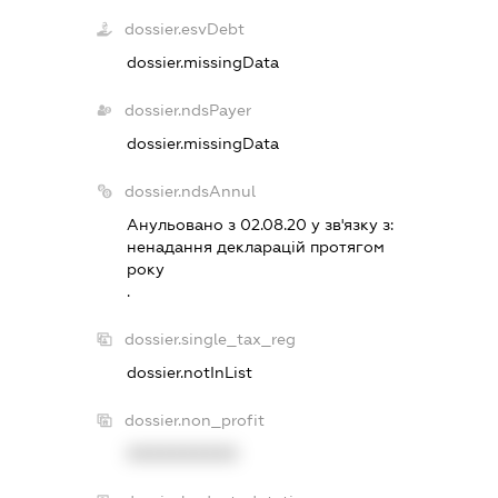
dossier.esvDebt
dossier.missingData
dossier.ndsPayer
dossier.missingData
dossier.ndsAnnul
Анульовано з 02.08.20 у зв'язку з:
ненадання декларацiй протягом
року
.
dossier.single_tax_reg
dossier.notInList
dossier.non_profit
XXXXXXXXXX