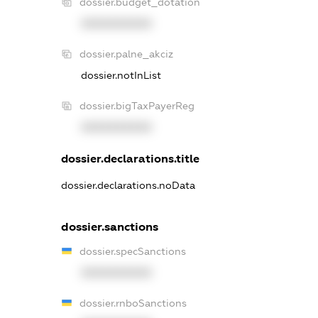
dossier.budget_dotation
XXXXXXXXXX
dossier.palne_akciz
dossier.notInList
dossier.bigTaxPayerReg
XXXXXXXXXX
dossier.declarations.title
dossier.declarations.noData
dossier.sanctions
dossier.specSanctions
XXXXXXXXXX
dossier.rnboSanctions