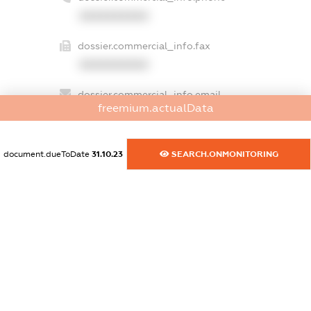
XXXXXXXXXX
dossier.commercial_info.fax
XXXXXXXXXX
dossier.commercial_info.email
freemium.actualData
XXXXXXXXXX
dossier.commercial_info.website
document.dueToDate
31.10.23
SEARCH.ONMONITORING
XXXXXXXXXX
dossier.commercial_info.activity
XXXXXXXXXX
freemium.exampleText_1
freemium.exampleText_2
freemium.anonymousPerSearch2