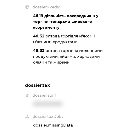
dossier.kveds:
46.19
діяльність посередників у
торгівлі товарами широкого
асортименту
46.32
оптова торгівля м'ясом і
м'ясними продуктами
46.33
оптова торгівля молочними
продуктами, яйцями, харчовими
оліями та жирами
dossier.tax
dossier.staff
XXXXXXXXXX
dossier.taxDebt
dossier.missingData