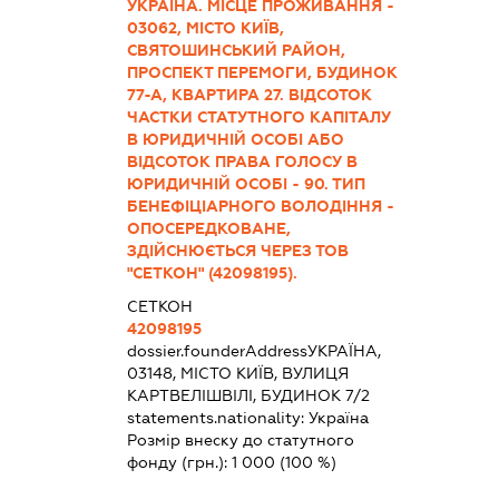
УКРАЇНА. МІСЦЕ ПРОЖИВАННЯ -
03062, МІСТО КИЇВ,
СВЯТОШИНСЬКИЙ РАЙОН,
ПРОСПЕКТ ПЕРЕМОГИ, БУДИНОК
77-А, КВАРТИРА 27. ВІДСОТОК
ЧАСТКИ СТАТУТНОГО КАПІТАЛУ
В ЮРИДИЧНІЙ ОСОБІ АБО
ВІДСОТОК ПРАВА ГОЛОСУ В
ЮРИДИЧНІЙ ОСОБІ - 90. ТИП
БЕНЕФІЦІАРНОГО ВОЛОДІННЯ -
ОПОСЕРЕДКОВАНЕ,
ЗДІЙСНЮЄТЬСЯ ЧЕРЕЗ ТОВ
"СЕТКОН" (42098195).
СЕТКОН
42098195
dossier.founderAddress
УКРАЇНА,
03148, МІСТО КИЇВ, ВУЛИЦЯ
КАРТВЕЛІШВІЛІ, БУДИНОК 7/2
statements.nationality:
Україна
Розмір внеску до статутного
фонду (грн.):
1 000
(100 %)