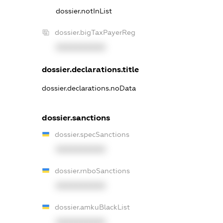
dossier.notInList
dossier.bigTaxPayerReg
XXXXXXXXXX
dossier.declarations.title
dossier.declarations.noData
dossier.sanctions
dossier.specSanctions
XXXXXXXXXX
dossier.rnboSanctions
XXXXXXXXXX
dossier.amkuBlackList
XXXXXXXXXX