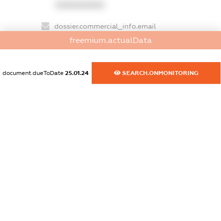
XXXXXXXXXX
dossier.commercial_info.email
XXXXXXXXXX
freemium.actualData
dossier.commercial_info.website
document.dueToDate
25.01.24
SEARCH.ONMONITORING
XXXXXXXXXX
dossier.commercial_info.activity
XXXXXXXXXX
freemium.exampleText_1
freemium.exampleText_2
freemium.anonymousPerSearch2
FREEMIUM.DETAILS
FREEMIUM.REGISTER