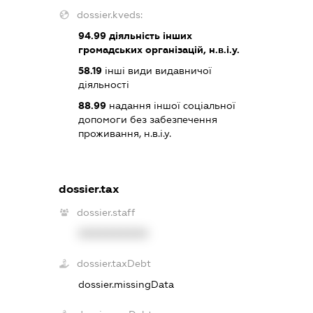
dossier.kveds:
94.99
діяльність інших
громадських організацій, н.в.і.у.
58.19
інші види видавничої
діяльності
88.99
надання іншої соціальної
допомоги без забезпечення
проживання, н.в.і.у.
dossier.tax
dossier.staff
XXXXXXXXXX
dossier.taxDebt
dossier.missingData