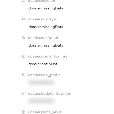
dossier.esvDebt
dossier.missingData
dossier.ndsPayer
dossier.missingData
dossier.ndsAnnul
dossier.missingData
dossier.single_tax_reg
dossier.notInList
dossier.non_profit
XXXXXXXXXX
dossier.budget_dotation
XXXXXXXXXX
dossier.palne_akciz