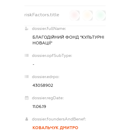
riskFactors.title
0
0
0
dossier.fullName:
БЛАГОДІЙНИЙ ФОНД "КУЛЬТУРНІ
НОВАЦІЇ"
dossier.opfSubType:
-
dossier.edrpo:
43058902
dossier.regDate:
11.06.19
dossier.foundersAndBenef:
КОВАЛЬЧУК ДМИТРО