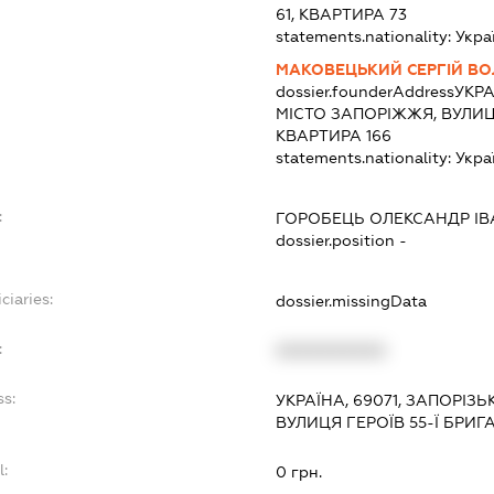
61, КВАРТИРА 73
statements.nationality:
Укра
МАКОВЕЦЬКИЙ СЕРГІЙ В
dossier.founderAddress
УКРА
МІСТО ЗАПОРІЖЖЯ, ВУЛИЦЯ
КВАРТИРА 166
statements.nationality:
Укра
:
ГОРОБЕЦЬ ОЛЕКСАНДР І
dossier.position -
ciaries:
dossier.missingData
:
XXXXXXXXXX
ss:
УКРАЇНА, 69071, ЗАПОРІЗ
ВУЛИЦЯ ГЕРОЇВ 55-Ї БРИГ
l:
0 грн.