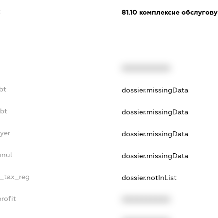
:
81.10
комплексне обслуговув
XXXXXXXXXX
bt
dossier.missingData
ebt
dossier.missingData
yer
dossier.missingData
nnul
dossier.missingData
e_tax_reg
dossier.notInList
rofit
XXXXXXXXXX