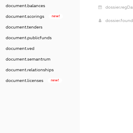
document.balances
dossier.regDa
document.scorings
new!
dossier.foun
document.tenders
document.publicfunds
document.ved
document.semantrum
document.relationships
document.licenses
new!