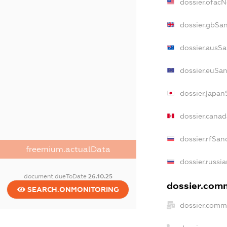
dossier.ofac
dossier.gbSa
dossier.ausSa
dossier.euSan
dossier.japan
dossier.cana
dossier.rfSan
freemium.actualData
dossier.russi
document.dueToDate
26.10.25
dossier.comm
SEARCH.ONMONITORING
dossier.comm