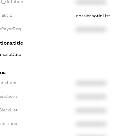
et_dotation
XXXXXXXXXX
_akciz
dossier.notInList
axPayerReg
XXXXXXXXXX
tions.title
ons.noData
ons
anctions
XXXXXXXXXX
Sanctions
XXXXXXXXXX
BlackList
XXXXXXXXXX
anctions
XXXXXXXXXX