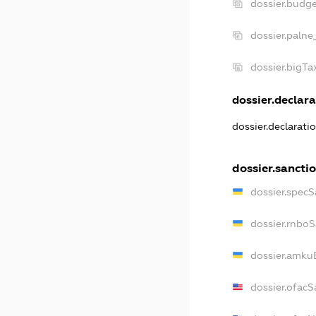
dossier.budg
dossier.palne
dossier.bigT
dossier.declara
dossier.declarati
dossier.sancti
dossier.specS
dossier.rnbo
dossier.amku
dossier.ofacS