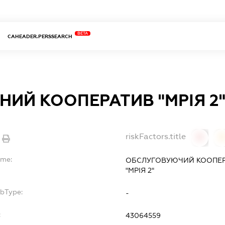
BETA
CAHEADER.PERSSEARCH
НИЙ КООПЕРАТИВ "МРІЯ 2
riskFactors.title
0
ame:
ОБСЛУГОВУЮЧИЙ КООПЕР
"МРІЯ 2"
ubType:
-
:
43064559