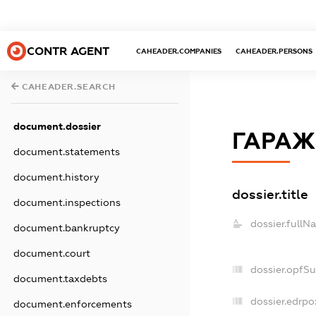
CONTR AGENT
CAHEADER.COMPANIES
CAHEADER.PERSONS
CAHEADER.SEARCH
document.dossier
ГАРАЖ
document.statements
document.history
dossier.title
document.inspections
dossier.fullN
document.bankruptcy
document.court
dossier.opfS
document.taxdebts
dossier.edrpo
document.enforcements