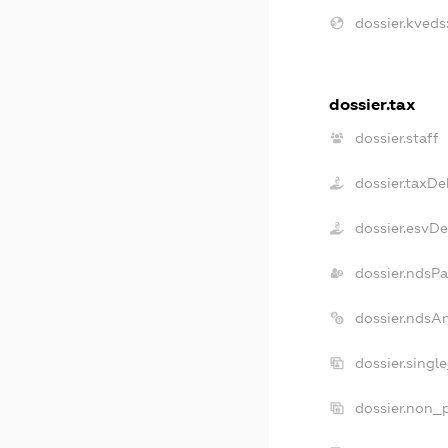
dossier.kveds
dossier.tax
dossier.staff
dossier.taxDe
dossier.esvD
dossier.ndsPa
dossier.ndsA
dossier.singl
dossier.non_p