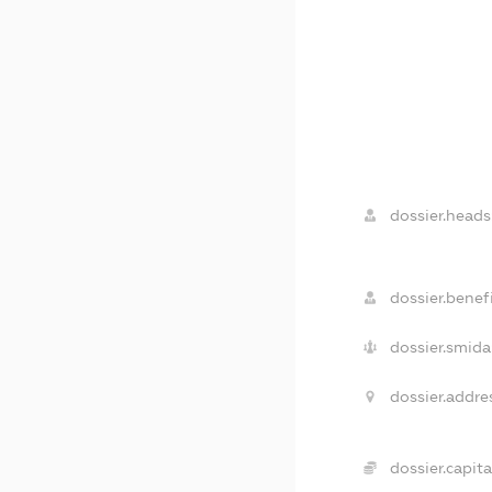
dossier.heads
dossier.benefi
dossier.smida
dossier.addre
dossier.capita