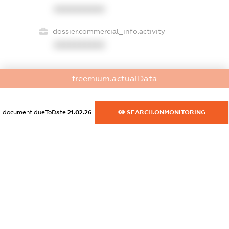
XXXXXXXXXX
dossier.commercial_info.activity
XXXXXXXXXX
freemium.actualData
freemium.exampleText_1
freemium.exampleText_2
freemium.anonymousPerSearch2
document.dueToDate
21.02.26
SEARCH.ONMONITORING
FREEMIUM.DETAILS
FREEMIUM.REGISTER