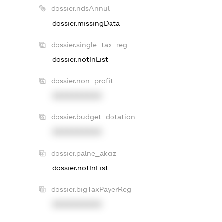
dossier.ndsAnnul
dossier.missingData
dossier.single_tax_reg
dossier.notInList
dossier.non_profit
XXXXXXXXXX
dossier.budget_dotation
XXXXXXXXXX
dossier.palne_akciz
dossier.notInList
dossier.bigTaxPayerReg
XXXXXXXXXX