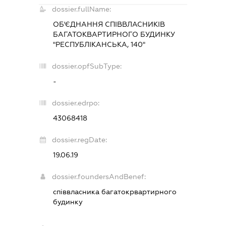
dossier.fullName:
ОБ'ЄДНАННЯ СПІВВЛАСНИКІВ
БАГАТОКВАРТИРНОГО БУДИНКУ
"РЕСПУБЛІКАНСЬКА, 140"
dossier.opfSubType:
-
dossier.edrpo:
43068418
dossier.regDate:
19.06.19
dossier.foundersAndBenef:
співвласника багатокрвартирного
будинку