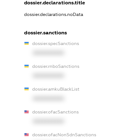
dossier.declarations.title
dossier.declarations.noData
dossier.sanctions
dossier.specSanctions
XXXXXXXXXX
dossier.rnboSanctions
XXXXXXXXXX
dossier.amkuBlackList
XXXXXXXXXX
dossier.ofacSanctions
XXXXXXXXXX
dossier.ofacNonSdnSanctions