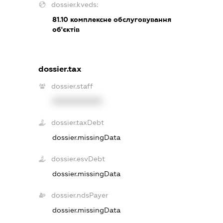
dossier.kveds:
81.10
комплексне обслуговування
об'єктів
dossier.tax
dossier.staff
XXXXXXXXXX
dossier.taxDebt
dossier.missingData
dossier.esvDebt
dossier.missingData
dossier.ndsPayer
dossier.missingData