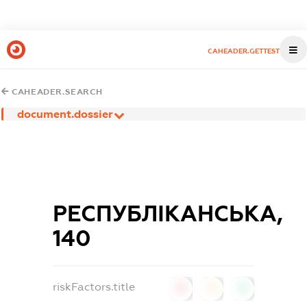
CAHEADER.GETTEST
CAHEADER.SEARCH
document.dossier
РЕСПУБЛІКАНСЬКА,
140
riskFactors.title
0
0
0