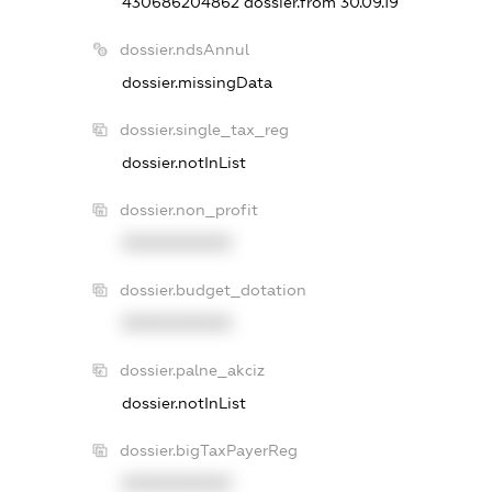
430686204862
dossier.from 30.09.19
dossier.ndsAnnul
dossier.missingData
dossier.single_tax_reg
dossier.notInList
dossier.non_profit
XXXXXXXXXX
dossier.budget_dotation
XXXXXXXXXX
dossier.palne_akciz
dossier.notInList
dossier.bigTaxPayerReg
XXXXXXXXXX