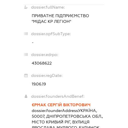
dossier.fullName:
ПРИВАТНЕ ПІДПРИЄМСТВО
"МІДАС КР ЛЕГІОН"
dossier.opfSubType:
-
dossier.edrpo:
43068622
dossier.regDate:
19.06.19
dossier.foundersAndBenef:
ЄРМАК СЕРГІЙ ВІКТОРОВИЧ
dossier.founderAddress
УКРАЇНА,
50007, ДНІПРОПЕТРОВСЬКА ОБЛ.,
МІСТО КРИВИЙ РІГ, ВУЛИЦЯ
ЯРОСЛАВА МУДРОГО, БУДИНОК