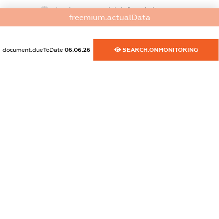
dossier.commercial_info.website
freemium.actualData
XXXXXXXXXX
dossier.commercial_info.activity
document.dueToDate
06.06.26
SEARCH.ONMONITORING
XXXXXXXXXX
freemium.exampleText_1
freemium.exampleText_2
freemium.anonymousPerSearch2
FREEMIUM.DETAILS
FREEMIUM.REGISTER