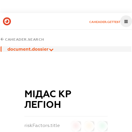
CAHEADER.GETTEST
CAHEADER.SEARCH
document.dossier
МІДАС КР
ЛЕГІОН
riskFactors.title
0
0
0