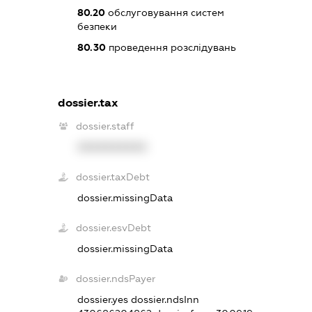
80.20
обслуговування систем
безпеки
80.30
проведення розслідувань
dossier.tax
dossier.staff
XXXXXXXXXX
dossier.taxDebt
dossier.missingData
dossier.esvDebt
dossier.missingData
dossier.ndsPayer
dossier.yes
dossier.ndsInn