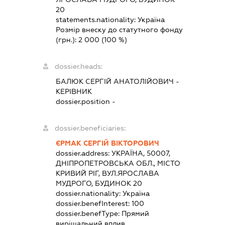
20
statements.nationality:
Україна
Розмір внеску до статутного фонду
(грн.):
2 000
(100 %)
dossier.heads:
БАЛЮК СЕРГІЙ АНАТОЛІЙОВИЧ
-
КЕРІВНИК
dossier.position -
dossier.beneficiaries:
ЄРМАК СЕРГІЙ ВІКТОРОВИЧ
dossier.address:
УКРАЇНА, 50007,
ДНІПРОПЕТРОВСЬКА ОБЛ., МІСТО
КРИВИЙ РІГ, ВУЛ.ЯРОСЛАВА
МУДРОГО, БУДИНОК 20
dossier.nationality:
Україна
dossier.benefInterest:
100
dossier.benefType:
Прямий
вирішальний вплив