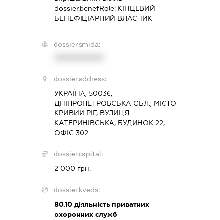
dossier.benefRole:
КІНЦЕВИЙ
БЕНЕФІЦІАРНИЙ ВЛАСНИК
dossier.smida:
XXXXXXXXXX
dossier.address:
УКРАЇНА, 50036,
ДНІПРОПЕТРОВСЬКА ОБЛ., МІСТО
КРИВИЙ РІГ, ВУЛИЦЯ
КАТЕРИНІВСЬКА, БУДИНОК 22,
ОФІС 302
dossier.capital:
2 000 грн.
dossier.kveds:
80.10
діяльність приватних
охоронних служб