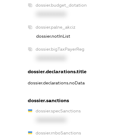
dossier.budget_dotation
XXXXXXXXXX
dossier.palne_akciz
dossier.notInList
dossier.bigTaxPayerReg
XXXXXXXXXX
dossier.declarations.title
dossier.declarations.noData
dossier.sanctions
dossier.specSanctions
XXXXXXXXXX
dossier.rnboSanctions