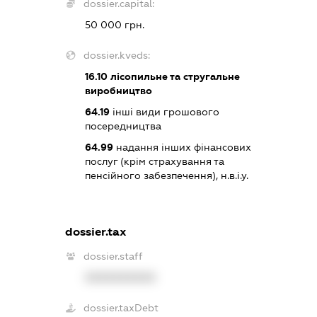
dossier.capital:
50 000 грн.
dossier.kveds:
16.10
лісопильне та стругальне
виробництво
64.19
інші види грошового
посередництва
64.99
надання інших фінансових
послуг (крім страхування та
пенсійного забезпечення), н.в.і.у.
dossier.tax
dossier.staff
XXXXXXXXXX
dossier.taxDebt