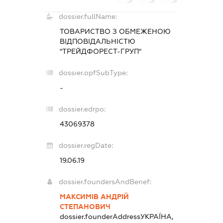
dossier.fullName:
ТОВАРИСТВО З ОБМЕЖЕНОЮ
ВІДПОВІДАЛЬНІСТЮ
"ТРЕЙДФОРЕСТ-ГРУП"
dossier.opfSubType:
-
dossier.edrpo:
43069378
dossier.regDate:
19.06.19
dossier.foundersAndBenef:
МАКСИМІВ АНДРІЙ
СТЕПАНОВИЧ
dossier.founderAddress
УКРАЇНА,