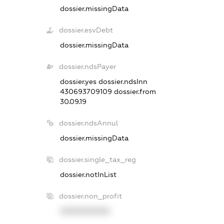
dossier.missingData
dossier.esvDebt
dossier.missingData
dossier.ndsPayer
dossier.yes
dossier.ndsInn
430693709109
dossier.from
30.09.19
dossier.ndsAnnul
dossier.missingData
dossier.single_tax_reg
dossier.notInList
dossier.non_profit
XXXXXXXXXX