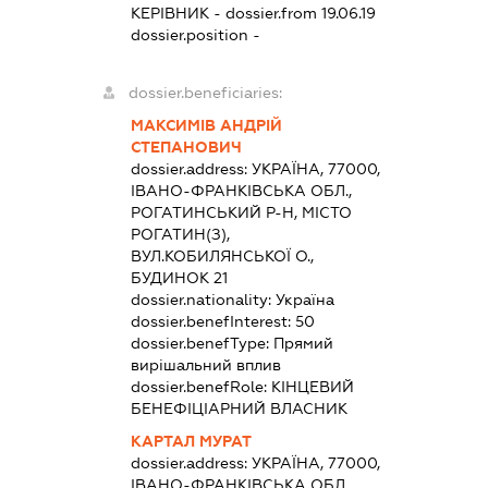
КЕРІВНИК
- dossier.from 19.06.19
dossier.position -
dossier.beneficiaries:
МАКСИМІВ АНДРІЙ
СТЕПАНОВИЧ
dossier.address:
УКРАЇНА, 77000,
ІВАНО-ФРАНКІВСЬКА ОБЛ.,
РОГАТИНСЬКИЙ Р-Н, МІСТО
РОГАТИН(З),
ВУЛ.КОБИЛЯНСЬКОЇ О.,
БУДИНОК 21
dossier.nationality:
Україна
dossier.benefInterest:
50
dossier.benefType:
Прямий
вирішальний вплив
dossier.benefRole:
КІНЦЕВИЙ
БЕНЕФІЦІАРНИЙ ВЛАСНИК
КАРТАЛ МУРАТ
dossier.address:
УКРАЇНА, 77000,
ІВАНО-ФРАНКІВСЬКА ОБЛ.,