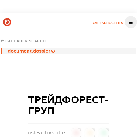
CAHEADER.GETTEST
CAHEADER.SEARCH
document.dossier
ТРЕЙДФОРЕСТ-
ГРУП
riskFactors.title
0
0
0