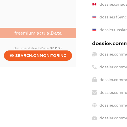
dossier.canad
dossier.rfSanc
dossier.russia
freemium.actualData
dossier.comme
document.dueToDate
02.11.25
dossier.comme
SEARCH.ONMONITORING
dossier.comme
dossier.comme
dossier.comme
dossier.comme
dossier.commer