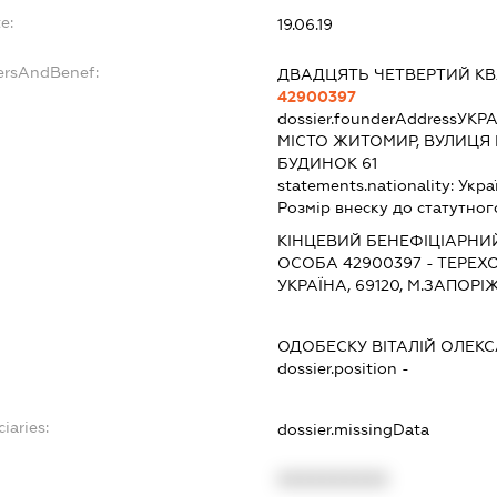
e:
19.06.19
ersAndBenef:
ДВАДЦЯТЬ ЧЕТВЕРТИЙ К
42900397
dossier.founderAddress
УКРА
МІСТО ЖИТОМИР, ВУЛИЦЯ
БУДИНОК 61
statements.nationality:
Укра
Розмір внеску до статутног
КІНЦЕВИЙ БЕНЕФІЦІАРНИЙ
ОСОБА 42900397 - ТЕРЕХ
УКРАЇНА, 69120, М.ЗАПОРІЖ
ОДОБЕСКУ ВІТАЛІЙ ОЛЕК
dossier.position -
iaries:
dossier.missingData
XXXXXXXXXX