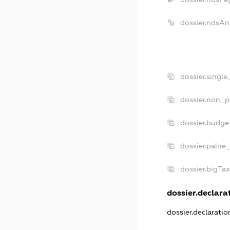
dossier.ndsAn
dossier.singl
dossier.non_p
dossier.budge
dossier.palne_
dossier.bigTa
dossier.declarat
dossier.declarati