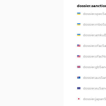
dossier.sanctio
dossier.specS
dossier.rnboS
dossier.amkuB
dossier.ofacS
dossier.ofac
dossier.gbSan
dossier.ausSa
dossier.euSan
dossier.japan