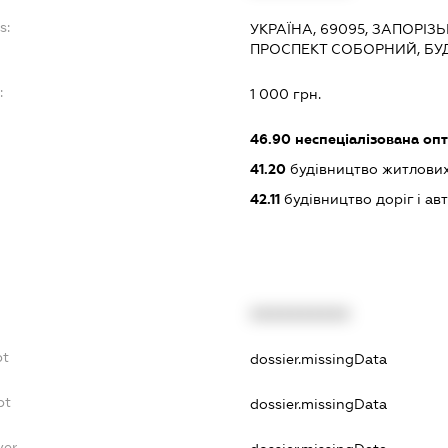
s:
УКРАЇНА, 69095, ЗАПОРІЗ
ПРОСПЕКТ СОБОРНИЙ, БУ
:
1 000 грн.
46.90
неспеціалізована опт
41.20
будівництво житлових
42.11
будівництво доріг і ав
XXXXXXXXXX
bt
dossier.missingData
bt
dossier.missingData
yer