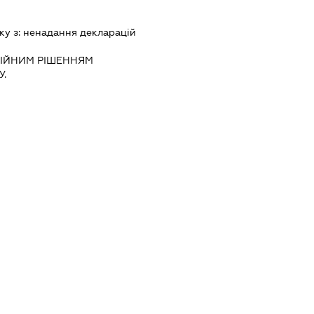
ку з:
ненадання декларацiй
IЙНИМ РIШЕННЯМ
.