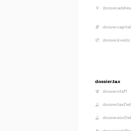
dossier.addres
dossier.capital
dossier.kveds:
dossier.tax
dossier.staff
dossier.taxDe
dossier.esvDe
dossier.ndsPa