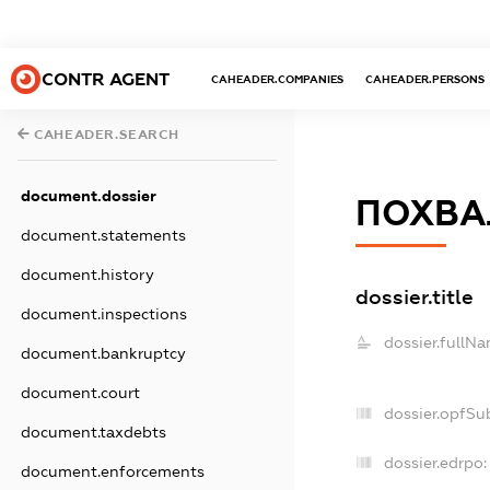
CONTR AGENT
CAHEADER.COMPANIES
CAHEADER.PERSONS
CAHEADER.SEARCH
document.dossier
ПОХВА
document.statements
document.history
dossier.title
document.inspections
dossier.fullNa
document.bankruptcy
document.court
dossier.opfSu
document.taxdebts
dossier.edrpo:
document.enforcements