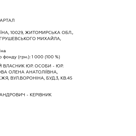
ВАРТАЛ
ЇНА, 10029, ЖИТОМИРСЬКА ОБЛ.,
 ГРУШЕВСЬКОГО МИХАЙЛА,
їна
о фонду (грн.):
1 000
(100 %)
 ВЛАСНИК ЮР. ОСОБИ - ЮР.
ОВА ОЛЕНА АНАТОЛІЇВНА,
ЖЯ, ВУЛ.ВОРОНІНА, БУД.3, КВ.45
САНДРОВИЧ
-
КЕРІВНИК