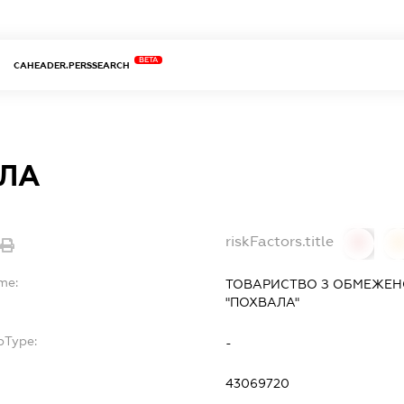
BETA
CAHEADER.PERSSEARCH
ЛА
riskFactors.title
0
0
me:
ТОВАРИСТВО З ОБМЕЖЕН
"ПОХВАЛА"
bType:
-
43069720