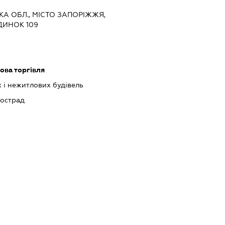
ЬКА ОБЛ., МІСТО ЗАПОРІЖЖЯ,
ДИНОК 109
ова торгівля
 і нежитлових будівель
тострад