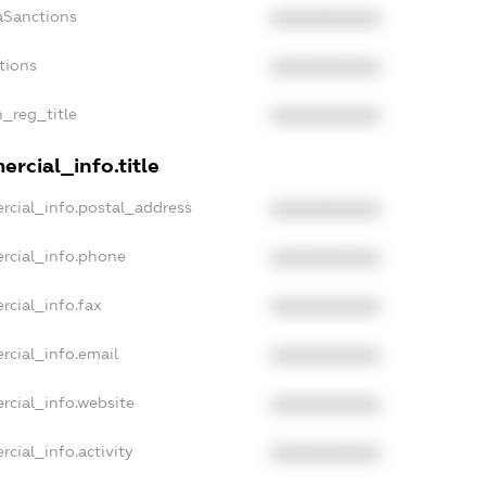
aSanctions
XXXXXXXXXX
tions
XXXXXXXXXX
n_reg_title
XXXXXXXXXX
rcial_info.title
rcial_info.postal_address
XXXXXXXXXX
rcial_info.phone
XXXXXXXXXX
rcial_info.fax
XXXXXXXXXX
rcial_info.email
XXXXXXXXXX
rcial_info.website
XXXXXXXXXX
cial_info.activity
XXXXXXXXXX