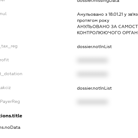
dossier.missingData
nul
Анульовано з 18.01.21 у зв'яз
протягом року
АНУЛЬОВАНО ЗА САМОСТ
КОНТРОЛЮЮЧОГО ОРГАНУ
e_tax_reg
dossier.notInList
rofit
XXXXXXXXXX
t_dotation
XXXXXXXXXX
akciz
dossier.notInList
xPayerReg
XXXXXXXXXX
ions.title
ons.noData