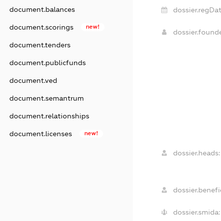
document.balances
dossier.regDat
document.scorings
new!
dossier.found
document.tenders
document.publicfunds
document.ved
document.semantrum
document.relationships
document.licenses
new!
dossier.heads:
dossier.benefic
dossier.smida: