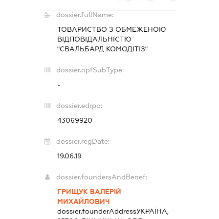
dossier.fullName:
ТОВАРИСТВО З ОБМЕЖЕНОЮ
ВІДПОВІДАЛЬНІСТЮ
"СВАЛЬБАРД КОМОДІТІЗ"
dossier.opfSubType:
-
dossier.edrpo:
43069920
dossier.regDate:
19.06.19
dossier.foundersAndBenef:
ГРИЩУК ВАЛЕРІЙ
МИХАЙЛОВИЧ
dossier.founderAddress
УКРАЇНА,