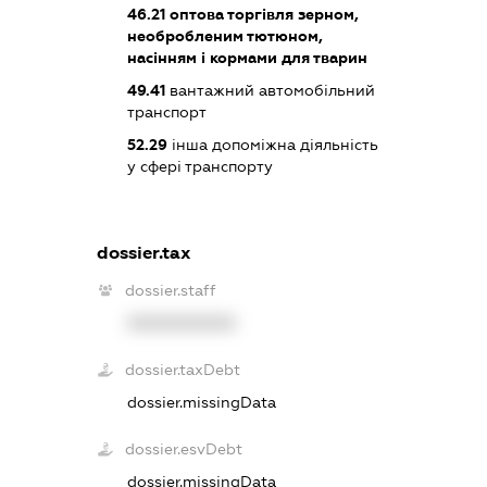
46.21
оптова торгівля зерном,
необробленим тютюном,
насінням і кормами для тварин
49.41
вантажний автомобільний
транспорт
52.29
інша допоміжна діяльність
у сфері транспорту
dossier.tax
dossier.staff
XXXXXXXXXX
dossier.taxDebt
dossier.missingData
dossier.esvDebt
dossier.missingData