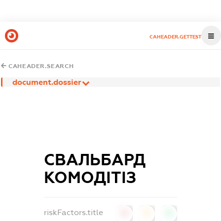
CAHEADER.GETTEST
CAHEADER.SEARCH
document.dossier
СВАЛЬБАРД
КОМОДІТІЗ
riskFactors.title
0
0
0