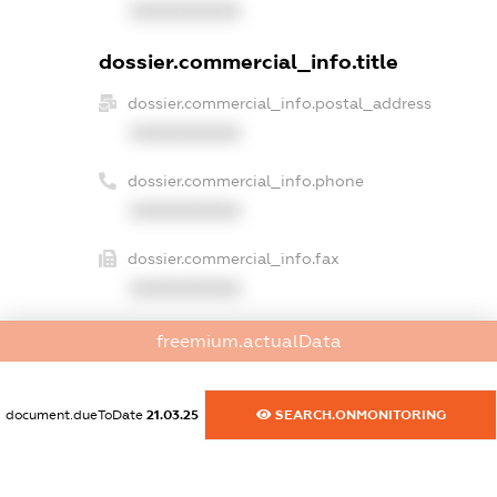
XXXXXXXXXX
dossier.commercial_info.title
dossier.commercial_info.postal_address
XXXXXXXXXX
dossier.commercial_info.phone
XXXXXXXXXX
dossier.commercial_info.fax
XXXXXXXXXX
dossier.commercial_info.email
freemium.actualData
XXXXXXXXXX
dossier.commercial_info.website
document.dueToDate
21.03.25
SEARCH.ONMONITORING
XXXXXXXXXX
dossier.commercial_info.activity