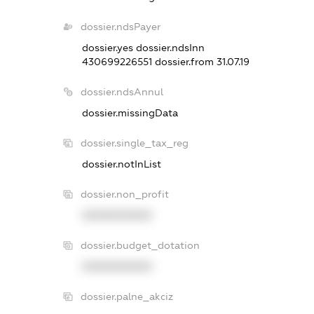
dossier.ndsPayer
dossier.yes
dossier.ndsInn
430699226551
dossier.from 31.07.19
dossier.ndsAnnul
dossier.missingData
dossier.single_tax_reg
dossier.notInList
dossier.non_profit
XXXXXXXXXX
dossier.budget_dotation
XXXXXXXXXX
dossier.palne_akciz