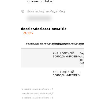
dossier.notInList
dossier.bigTaxPayerReg
XXXXXXXXXX
dossier.declarations.title
2019
dossier.declarations.pepName
dossier.declarations.personName
dossier.declaratio
КИЯН ОЛЕКСІЙ
Заробітна плата
ВОЛОДИМИРОВИЧ
отримана за
основним місцем
роботи
КИЯН ОЛЕКСІЙ
-
ВОЛОДИМИРОВИЧ
dossier.declarations.license_1
dossier.declarations.license_2
dossier.declarations.license_3