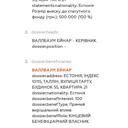
statements.nationality:
Естонія
Розмір внеску до статутного
фонду (грн.):
500 000
(100 %)
dossier.heads:
ВАЛЛБАУМ ЕЙНАР
-
КЕРІВНИК
dossier.position -
dossier.beneficiaries:
ВАЛЛБАУМ ЕЙНАР
dossier.address:
ЕСТОНІЯ, ІНДЕКС
10115, ТАЛЛІН, ВУЛИЦЯ ТАРТУ,
БУДИНОК 55, КВАРТИРА 21
dossier.nationality:
Естонія
dossier.benefInterest:
100
dossier.benefType:
Прямий
вирішальний вплив
dossier.benefRole:
КІНЦЕВИЙ
БЕНЕФІЦІАРНИЙ ВЛАСНИК