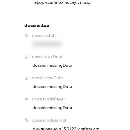
інформаційних послуг, н.в.і.у.
dossier.tax
dossier.staff
XXXXXXXXXX
dossier.taxDebt
dossier.missingData
dossier.esvDebt
dossier.missingData
dossier.ndsPayer
dossier.missingData
dossier.ndsAnnul
Анульовано з 13.01.22 у зв'язку з: