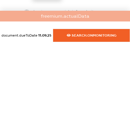
dossier.commercial_info.website
freemium.actualData
XXXXXXXXXX
dossier.commercial_info.activity
document.dueToDate
11.09.25
SEARCH.ONMONITORING
XXXXXXXXXX
freemium.exampleText_1
freemium.exampleText_2
freemium.anonymousPerSearch2
FREEMIUM.DETAILS
FREEMIUM.REGISTER