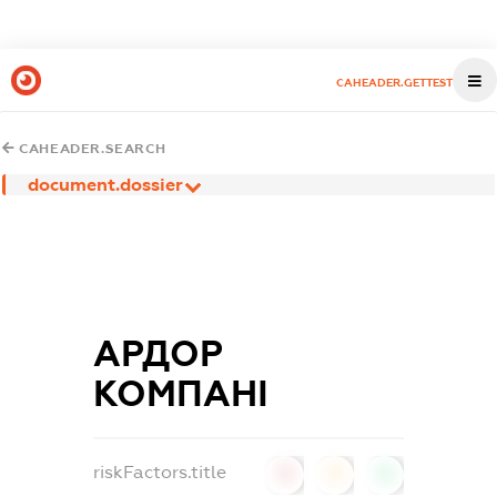
CAHEADER.GETTEST
CAHEADER.SEARCH
document.dossier
АРДОР
КОМПАНІ
riskFactors.title
0
0
0