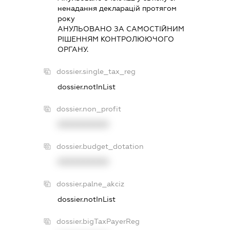
ненадання декларацiй протягом
року
АНУЛЬОВАНО ЗА САМОСТIЙНИМ
РIШЕННЯМ КОНТРОЛЮЮЧОГО
ОРГАНУ.
dossier.single_tax_reg
dossier.notInList
dossier.non_profit
XXXXXXXXXX
dossier.budget_dotation
XXXXXXXXXX
dossier.palne_akciz
dossier.notInList
dossier.bigTaxPayerReg