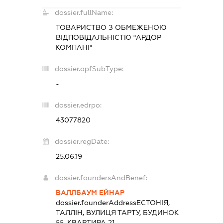
dossier.fullName:
ТОВАРИСТВО З ОБМЕЖЕНОЮ
ВІДПОВІДАЛЬНІСТЮ "АРДОР
КОМПАНІ"
dossier.opfSubType:
-
dossier.edrpo:
43077820
dossier.regDate:
25.06.19
dossier.foundersAndBenef:
ВАЛЛБАУМ ЕЙНАР
dossier.founderAddress
ЕСТОНІЯ,
ТАЛЛІН, ВУЛИЦЯ ТАРТУ, БУДИНОК
55, КВАРТИРА 21