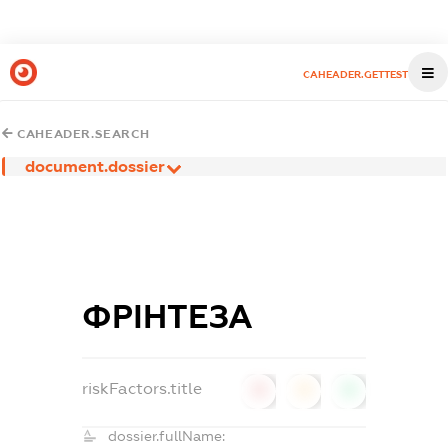
CAHEADER.GETTEST
CAHEADER.SEARCH
document.dossier
ФРІНТЕЗА
riskFactors.title
0
0
0
dossier.fullName: