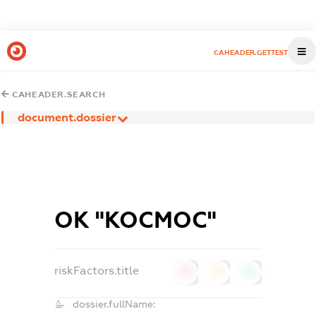
CAHEADER.GETTEST
CAHEADER.SEARCH
document.dossier
ОК "КОСМОС"
riskFactors.title
0
0
0
dossier.fullName: