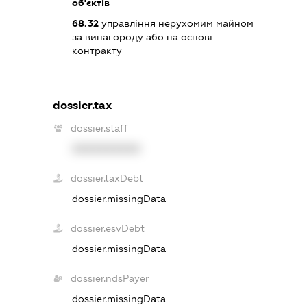
об'єктів
68.32
управління нерухомим майном
за винагороду або на основі
контракту
dossier.tax
dossier.staff
XXXXXXXXXX
dossier.taxDebt
dossier.missingData
dossier.esvDebt
dossier.missingData
dossier.ndsPayer
dossier.missingData