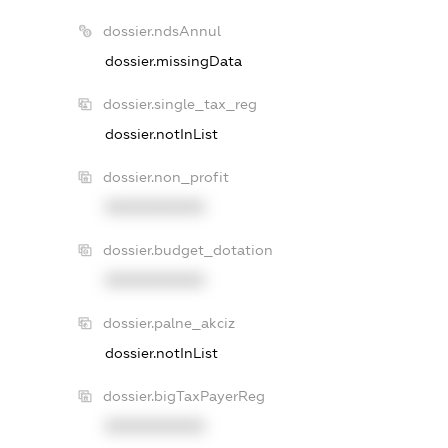
dossier.ndsAnnul
dossier.missingData
dossier.single_tax_reg
dossier.notInList
dossier.non_profit
XXXXXXXXXX
dossier.budget_dotation
XXXXXXXXXX
dossier.palne_akciz
dossier.notInList
dossier.bigTaxPayerReg
XXXXXXXXXX