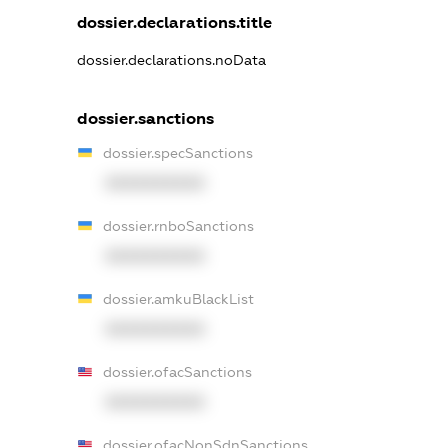
dossier.declarations.title
dossier.declarations.noData
dossier.sanctions
dossier.specSanctions
XXXXXXXXXX
dossier.rnboSanctions
XXXXXXXXXX
dossier.amkuBlackList
XXXXXXXXXX
dossier.ofacSanctions
XXXXXXXXXX
dossier.ofacNonSdnSanctions