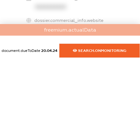
XXXXXXXXXX
dossier.commercial_info.website
XXXXXXXXXX
freemium.actualData
dossier.commercial_info.activity
XXXXXXXXXX
document.dueToDate
20.04.24
SEARCH.ONMONITORING
freemium.exampleText_1
freemium.exampleText_2
freemium.anonymousPerSearch2
FREEMIUM.DETAILS
FREEMIUM.REGISTER