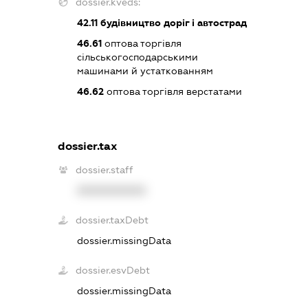
dossier.kveds:
42.11
будівництво доріг і автострад
46.61
оптова торгівля
сільськогосподарськими
машинами й устаткованням
46.62
оптова торгівля верстатами
dossier.tax
dossier.staff
XXXXXXXXXX
dossier.taxDebt
dossier.missingData
dossier.esvDebt
dossier.missingData