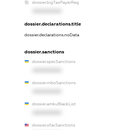
dossier.bigTaxPayerReg
XXXXXXXXXX
dossier.declarations.title
dossier.declarations.noData
dossier.sanctions
dossier.specSanctions
XXXXXXXXXX
dossier.rnboSanctions
XXXXXXXXXX
dossier.amkuBlackList
XXXXXXXXXX
dossier.ofacSanctions