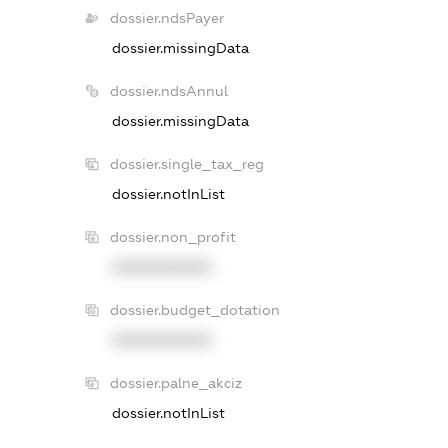
dossier.ndsPayer
dossier.missingData
dossier.ndsAnnul
dossier.missingData
dossier.single_tax_reg
dossier.notInList
dossier.non_profit
XXXXXXXXXX
dossier.budget_dotation
XXXXXXXXXX
dossier.palne_akciz
dossier.notInList