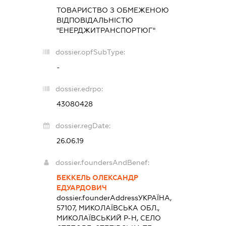
ТОВАРИСТВО З ОБМЕЖЕНОЮ
ВІДПОВІДАЛЬНІСТЮ
"ЕНЕРДЖИТРАНСПОРТЮГ"
dossier.opfSubType:
-
dossier.edrpo:
43080428
dossier.regDate:
26.06.19
dossier.foundersAndBenef:
БЕККЕЛЬ ОЛЕКСАНДР
ЕДУАРДОВИЧ
dossier.founderAddress
УКРАЇНА,
57107, МИКОЛАЇВСЬКА ОБЛ.,
МИКОЛАЇВСЬКИЙ Р-Н, СЕЛО