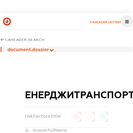
CAHEADER.GETTEST
CAHEADER.SEARCH
document.dossier
ЕНЕРДЖИТРАНСПОР
riskFactors.title
0
0
0
dossier.fullName: