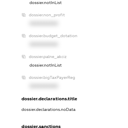
dossier.notInList
dossier.non_profit
XXXXXXXXXX
dossier.budget_dotation
XXXXXXXXXX
dossier.palne_akciz
dossier.notInList
dossier.bigTaxPayerReg
XXXXXXXXXX
dossier.declarations.title
dossier.declarations.noData
dossier.sanctions