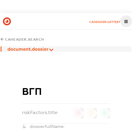
CAHEADER.GETTEST
CAHEADER.SEARCH
document.dossier
ВГП
riskFactors.title
0
0
0
dossier.fullName: