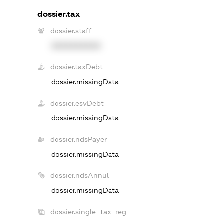
dossier.tax
dossier.staff
XXXXXXXXXX
dossier.taxDebt
dossier.missingData
dossier.esvDebt
dossier.missingData
dossier.ndsPayer
dossier.missingData
dossier.ndsAnnul
dossier.missingData
dossier.single_tax_reg