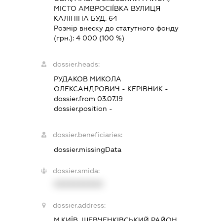
МІСТО АМВРОСІЇВКА ВУЛИЦЯ
КАЛІНІНА БУД. 64
Розмір внеску до статутного фонду
(грн.):
4 000
(100 %)
dossier.heads:
РУДАКОВ МИКОЛА
ОЛЕКСАНДРОВИЧ
-
КЕРІВНИК
-
dossier.from 03.07.19
dossier.position -
dossier.beneficiaries:
dossier.missingData
dossier.smida:
XXXXXXXXXX
dossier.address:
М.КИЇВ, ШЕВЧЕНКІВСЬКИЙ РАЙОН