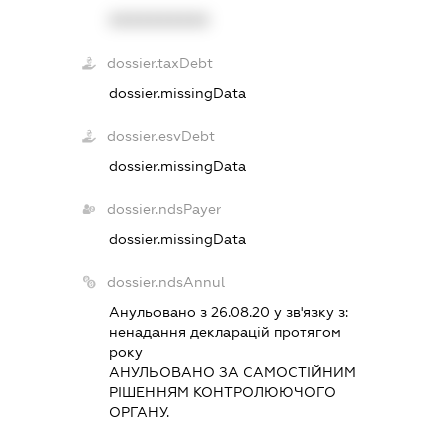
XXXXXXXXXX
dossier.taxDebt
dossier.missingData
dossier.esvDebt
dossier.missingData
dossier.ndsPayer
dossier.missingData
dossier.ndsAnnul
Анульовано з 26.08.20 у зв'язку з:
ненадання декларацiй протягом
року
АНУЛЬОВАНО ЗА САМОСТIЙНИМ
РIШЕННЯМ КОНТРОЛЮЮЧОГО
ОРГАНУ.