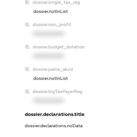
dossier.single_tax_reg
dossier.notInList
dossier.non_profit
XXXXXXXXXX
dossier.budget_dotation
XXXXXXXXXX
dossier.palne_akciz
dossier.notInList
dossier.bigTaxPayerReg
XXXXXXXXXX
dossier.declarations.title
dossier.declarations.noData