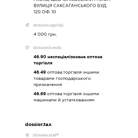
ВУЛИЦЯ САКСАГАНСЬКОГО БУД.
120 ОФ. 10
dossier.capital:
4 000 грн.
dossier.kveds:
46.90
неспеціалізована оптова
торгівля
46.49
оптова торгівля іншими
товарами господарського
призначення
46.69
оптова торгівля іншими
машинами й устаткованням
dossier.tax
dossier.staff