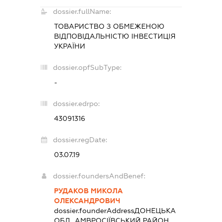
dossier.fullName:
ТОВАРИСТВО З ОБМЕЖЕНОЮ
ВІДПОВІДАЛЬНІСТЮ
ІНВЕСТИЦІЯ
УКРАЇНИ
dossier.opfSubType:
-
dossier.edrpo:
43091316
dossier.regDate:
03.07.19
dossier.foundersAndBenef:
РУДАКОВ МИКОЛА
ОЛЕКСАНДРОВИЧ
dossier.founderAddress
ДОНЕЦЬКА
ОБЛ., АМВРОСІЇВСЬКИЙ РАЙОН,