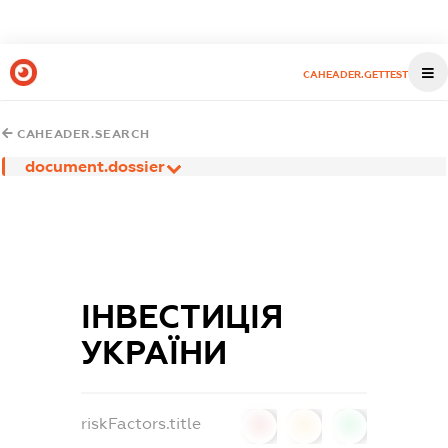
CAHEADER.GETTEST
CAHEADER.SEARCH
document.dossier
ІНВЕСТИЦІЯ
УКРАЇНИ
riskFactors.title
0
0
0