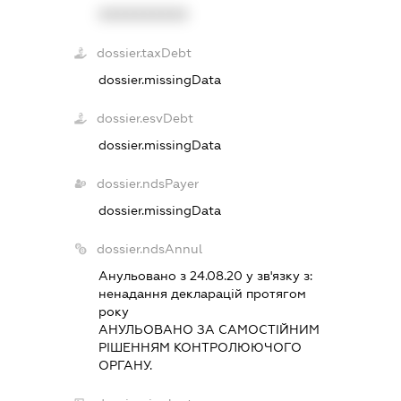
XXXXXXXXXX
dossier.taxDebt
dossier.missingData
dossier.esvDebt
dossier.missingData
dossier.ndsPayer
dossier.missingData
dossier.ndsAnnul
Анульовано з 24.08.20 у зв'язку з:
ненадання декларацiй протягом
року
АНУЛЬОВАНО ЗА САМОСТIЙНИМ
РIШЕННЯМ КОНТРОЛЮЮЧОГО
ОРГАНУ.