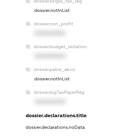
dossier.single_tax_reg
dossier.notInList
dossier.non_profit
XXXXXXXXXX
dossier.budget_dotation
XXXXXXXXXX
dossier.palne_akciz
dossier.notInList
dossier.bigTaxPayerReg
XXXXXXXXXX
dossier.declarations.title
dossier.declarations.noData