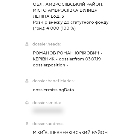
ОБЛ., АМВРОСІЇВСЬКИЙ РАЙОН,
МІСТО АМВРОСІЇВКА ВУЛИЦЯ
ЛЕНІНА БУД. 3
Розмір внеску до статутного фонду
(грн.):
4 000
(100 %)
dossier.heads:
РОМАНОВ РОМАН ЮРІЙОВИЧ
-
КЕРІВНИК
- dossier.from 03.07.19
dossier.position -
dossier.beneficiaries:
dossier.missingData
dossier.smida:
XXXXXXXXXX
dossier.address:
М.КИЇВ, ШЕВЧЕНКІВСЬКИЙ РАЙОН