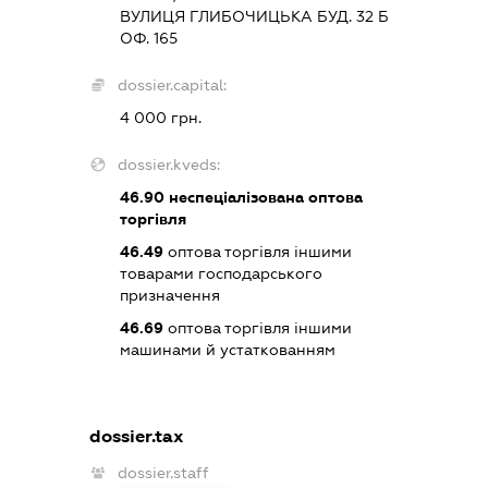
ВУЛИЦЯ ГЛИБОЧИЦЬКА БУД. 32 Б
ОФ. 165
dossier.capital:
4 000 грн.
dossier.kveds:
46.90
неспеціалізована оптова
торгівля
46.49
оптова торгівля іншими
товарами господарського
призначення
46.69
оптова торгівля іншими
машинами й устаткованням
dossier.tax
dossier.staff