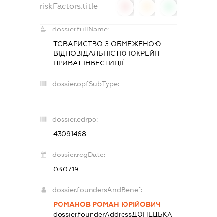
riskFactors.title
0
0
0
dossier.fullName:
ТОВАРИСТВО З ОБМЕЖЕНОЮ
ВІДПОВІДАЛЬНІСТЮ
ЮКРЕЙН
ПРИВАТ ІНВЕСТИЦІЇ
dossier.opfSubType:
-
dossier.edrpo:
43091468
dossier.regDate:
03.07.19
dossier.foundersAndBenef:
РОМАНОВ РОМАН ЮРІЙОВИЧ
dossier.founderAddress
ДОНЕЦЬКА