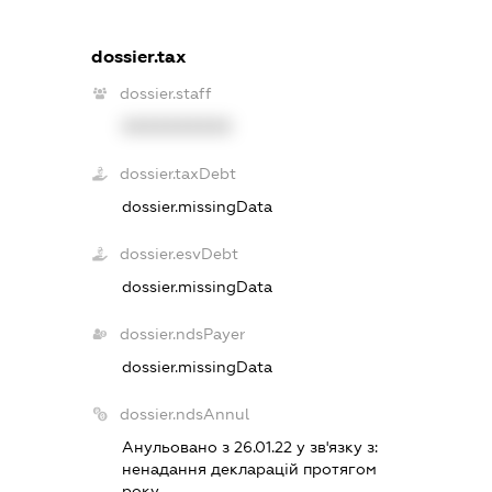
dossier.tax
dossier.staff
XXXXXXXXXX
dossier.taxDebt
dossier.missingData
dossier.esvDebt
dossier.missingData
dossier.ndsPayer
dossier.missingData
dossier.ndsAnnul
Анульовано з 26.01.22 у зв'язку з:
ненадання декларацiй протягом
року