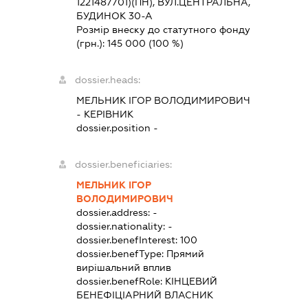
1221487701)(ПН), ВУЛ.ЦЕНТРАЛЬНА,
БУДИНОК 30-А
Розмір внеску до статутного фонду
(грн.):
145 000
(100 %)
dossier.heads:
МЕЛЬНИК ІГОР ВОЛОДИМИРОВИЧ
-
КЕРІВНИК
dossier.position -
dossier.beneficiaries:
МЕЛЬНИК ІГОР
ВОЛОДИМИРОВИЧ
dossier.address:
-
dossier.nationality:
-
dossier.benefInterest:
100
dossier.benefType:
Прямий
вирішальний вплив
dossier.benefRole:
КІНЦЕВИЙ
БЕНЕФІЦІАРНИЙ ВЛАСНИК