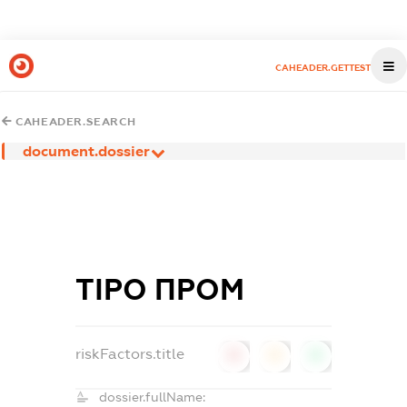
CAHEADER.GETTEST
CAHEADER.SEARCH
document.dossier
ТІРО ПРОМ
riskFactors.title
0
0
0
dossier.fullName: