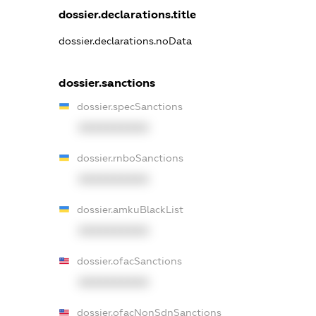
dossier.declarations.title
dossier.declarations.noData
dossier.sanctions
dossier.specSanctions
XXXXXXXXXX
dossier.rnboSanctions
XXXXXXXXXX
dossier.amkuBlackList
XXXXXXXXXX
dossier.ofacSanctions
XXXXXXXXXX
dossier.ofacNonSdnSanctions