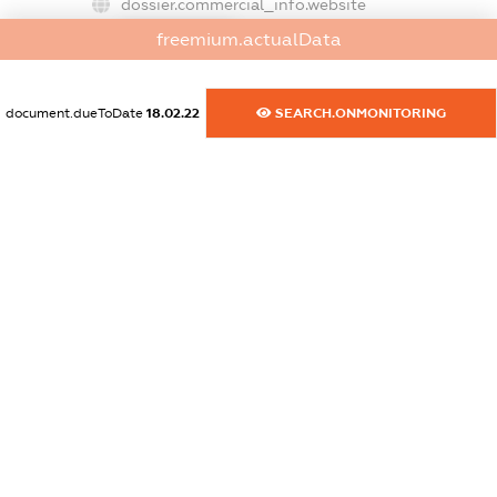
dossier.commercial_info.website
XXXXXXXXXX
freemium.actualData
dossier.commercial_info.activity
XXXXXXXXXX
document.dueToDate
18.02.22
SEARCH.ONMONITORING
freemium.exampleText_1
freemium.exampleText_2
freemium.anonymousPerSearch2
FREEMIUM.DETAILS
FREEMIUM.REGISTER