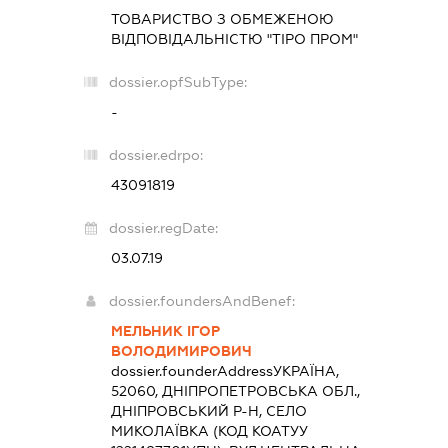
ТОВАРИСТВО З ОБМЕЖЕНОЮ
ВІДПОВІДАЛЬНІСТЮ "ТІРО ПРОМ"
dossier.opfSubType:
-
dossier.edrpo:
43091819
dossier.regDate:
03.07.19
dossier.foundersAndBenef:
МЕЛЬНИК ІГОР
ВОЛОДИМИРОВИЧ
dossier.founderAddress
УКРАЇНА,
52060, ДНІПРОПЕТРОВСЬКА ОБЛ.,
ДНІПРОВСЬКИЙ Р-Н, СЕЛО
МИКОЛАЇВКА (КОД КОАТУУ