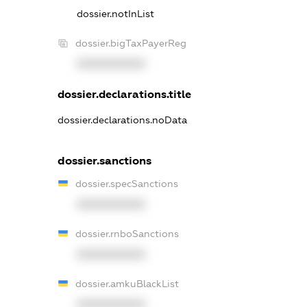
dossier.notInList
dossier.bigTaxPayerReg
XXXXXXXXXX
dossier.declarations.title
dossier.declarations.noData
dossier.sanctions
dossier.specSanctions
XXXXXXXXXX
dossier.rnboSanctions
XXXXXXXXXX
dossier.amkuBlackList
XXXXXXXXXX