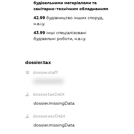
будівельними матеріалами та
санітарно-технічним обладнанням
42.99
будівництво інших споруд,
н.в.і.у.
43.99
інші спеціалізовані
будівельні роботи, н.в.і.у.
dossier.tax
dossier.staff
XXXXXXXXXX
dossier.taxDebt
dossier.missingData
dossier.esvDebt
dossier.missingData