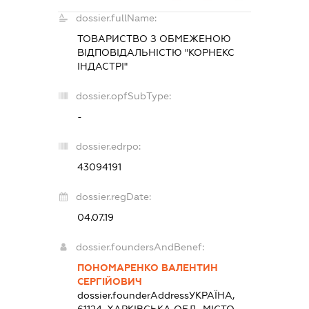
dossier.fullName:
ТОВАРИСТВО З ОБМЕЖЕНОЮ
ВІДПОВІДАЛЬНІСТЮ "КОРНЕКС
ІНДАСТРІ"
dossier.opfSubType:
-
dossier.edrpo:
43094191
dossier.regDate:
04.07.19
dossier.foundersAndBenef:
ПОНОМАРЕНКО ВАЛЕНТИН
СЕРГІЙОВИЧ
dossier.founderAddress
УКРАЇНА,
61124, ХАРКІВСЬКА ОБЛ., МІСТО