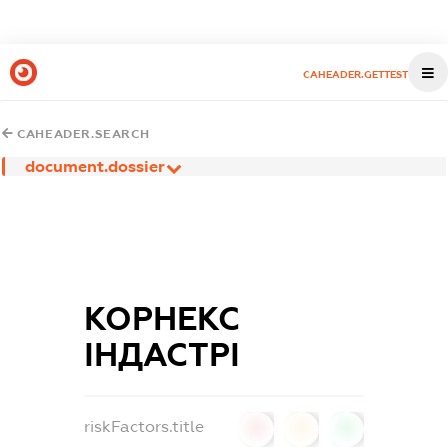
CAHEADER.GETTEST
CAHEADER.SEARCH
document.dossier
КОРНЕКС
ІНДАСТРІ
riskFactors.title
0
0
0