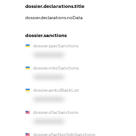
dossier.declarations.title
dossier.declarations.noData
dossier.sanctions
dossier.specSanctions
XXXXXXXXXX
dossier.rnboSanctions
XXXXXXXXXX
dossier.amkuBlackList
XXXXXXXXXX
dossier.ofacSanctions
XXXXXXXXXX
dossier.ofacNonSdnSanctions