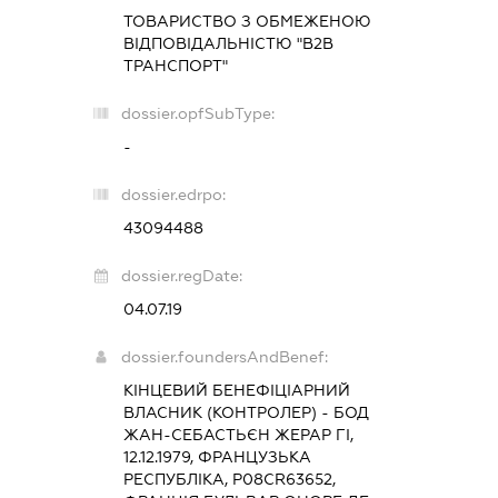
ТОВАРИСТВО З ОБМЕЖЕНОЮ
ВІДПОВІДАЛЬНІСТЮ "В2В
ТРАНСПОРТ"
dossier.opfSubType:
-
dossier.edrpo:
43094488
dossier.regDate:
04.07.19
dossier.foundersAndBenef:
КІНЦЕВИЙ БЕНЕФІЦІАРНИЙ
ВЛАСНИК (КОНТРОЛЕР) - БОД
ЖАН-СЕБАСТЬЄН ЖЕРАР ГІ,
12.12.1979, ФРАНЦУЗЬКА
РЕСПУБЛІКА, Р08CR63652,