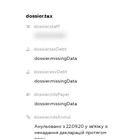
dossier.tax
dossier.staff
XXXXXXXXXX
dossier.taxDebt
dossier.missingData
dossier.esvDebt
dossier.missingData
dossier.ndsPayer
dossier.missingData
dossier.ndsAnnul
Анульовано з 22.09.20 у зв'язку з:
ненадання декларацiй протягом
року