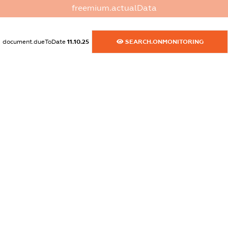
dossier.commercial_info.website
freemium.actualData
XXXXXXXXXX
dossier.commercial_info.activity
document.dueToDate
11.10.25
SEARCH.ONMONITORING
XXXXXXXXXX
freemium.exampleText_1
freemium.exampleText_2
freemium.anonymousPerSearch2
FREEMIUM.DETAILS
FREEMIUM.REGISTER