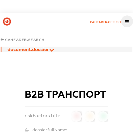
CAHEADER.GETTEST
CAHEADER.SEARCH
document.dossier
В2В ТРАНСПОРТ
riskFactors.title
0
0
0
dossier.fullName: