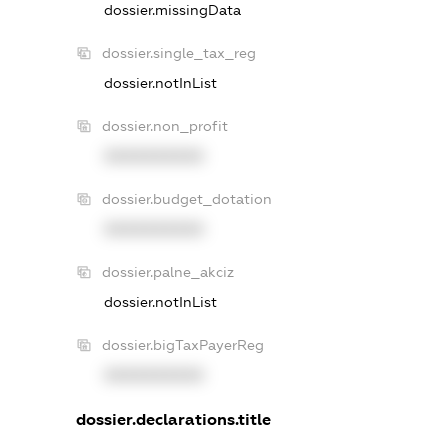
dossier.missingData
dossier.single_tax_reg
dossier.notInList
dossier.non_profit
XXXXXXXXXX
dossier.budget_dotation
XXXXXXXXXX
dossier.palne_akciz
dossier.notInList
dossier.bigTaxPayerReg
XXXXXXXXXX
dossier.declarations.title