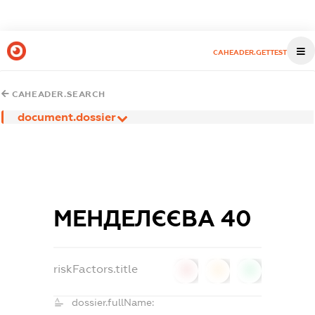
CAHEADER.GETTEST
CAHEADER.SEARCH
document.dossier
МЕНДЕЛЄЄВА 40
riskFactors.title
0
0
0
dossier.fullName: