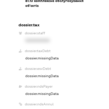
81.10
комплексне обслуговування
об'єктів
dossier.tax
dossier.staff
XXXXXXXXXX
dossier.taxDebt
dossier.missingData
dossier.esvDebt
dossier.missingData
dossier.ndsPayer
dossier.missingData
dossier.ndsAnnul