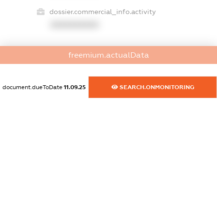
dossier.commercial_info.activity
XXXXXXXXXX
freemium.actualData
freemium.exampleText_1
freemium.exampleText_2
freemium.anonymousPerSearch2
document.dueToDate
11.09.25
SEARCH.ONMONITORING
FREEMIUM.DETAILS
FREEMIUM.REGISTER