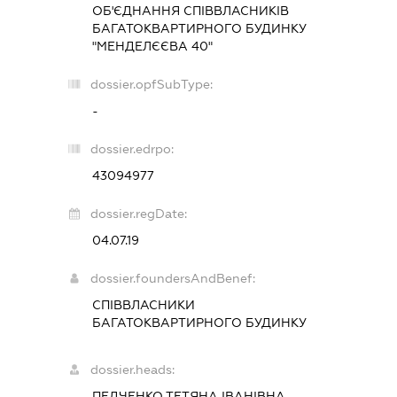
ОБ'ЄДНАННЯ СПІВВЛАСНИКІВ
БАГАТОКВАРТИРНОГО БУДИНКУ
"МЕНДЕЛЄЄВА 40"
dossier.opfSubType:
-
dossier.edrpo:
43094977
dossier.regDate:
04.07.19
dossier.foundersAndBenef:
СПІВВЛАСНИКИ
БАГАТОКВАРТИРНОГО БУДИНКУ
dossier.heads:
ПЕДЧЕНКО ТЕТЯНА ІВАНІВНА
-