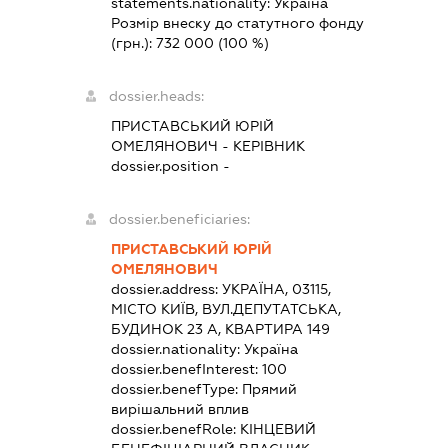
statements.nationality:
Україна
Розмір внеску до статутного фонду
(грн.):
732 000
(100 %)
dossier.heads:
ПРИСТАВСЬКИЙ ЮРІЙ
ОМЕЛЯНОВИЧ
-
КЕРІВНИК
dossier.position -
dossier.beneficiaries:
ПРИСТАВСЬКИЙ ЮРІЙ
ОМЕЛЯНОВИЧ
dossier.address:
УКРАЇНА, 03115,
МІСТО КИЇВ, ВУЛ.ДЕПУТАТСЬКА,
БУДИНОК 23 А, КВАРТИРА 149
dossier.nationality:
Україна
dossier.benefInterest:
100
dossier.benefType:
Прямий
вирішальний вплив
dossier.benefRole:
КІНЦЕВИЙ