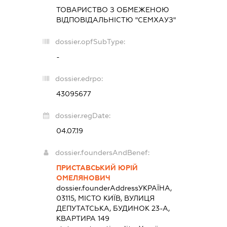
ТОВАРИСТВО З ОБМЕЖЕНОЮ
ВІДПОВІДАЛЬНІСТЮ "СЕМХАУЗ"
dossier.opfSubType:
-
dossier.edrpo:
43095677
dossier.regDate:
04.07.19
dossier.foundersAndBenef:
ПРИСТАВСЬКИЙ ЮРІЙ
ОМЕЛЯНОВИЧ
dossier.founderAddress
УКРАЇНА,
03115, МІСТО КИЇВ, ВУЛИЦЯ
ДЕПУТАТСЬКА, БУДИНОК 23-А,
КВАРТИРА 149