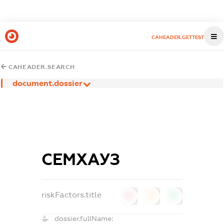
CAHEADER.GETTEST
CAHEADER.SEARCH
document.dossier
СЕМХАУЗ
riskFactors.title
0
0
0
dossier.fullName: