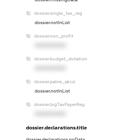
dossier.single_tax_reg
dossier.notInList
dossier.non_profit
XXXXXXXXXX
dossier.budget_dotation
XXXXXXXXXX
dossier.palne_akciz
dossier.notInList
dossier.bigTaxPayerReg
XXXXXXXXXX
dossier.declarations.title
dossier.declarations.noData