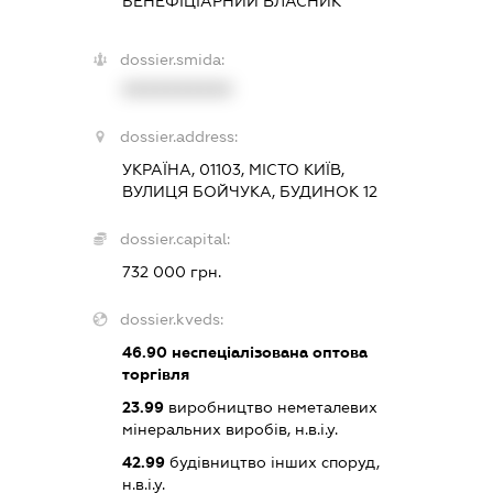
БЕНЕФІЦІАРНИЙ ВЛАСНИК
dossier.smida:
XXXXXXXXXX
dossier.address:
УКРАЇНА, 01103, МІСТО КИЇВ,
ВУЛИЦЯ БОЙЧУКА, БУДИНОК 12
dossier.capital:
732 000 грн.
dossier.kveds:
46.90
неспеціалізована оптова
торгівля
23.99
виробництво неметалевих
мінеральних виробів, н.в.і.у.
42.99
будівництво інших споруд,
н.в.і.у.