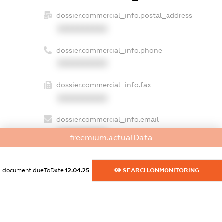
dossier.commercial_info.postal_address
XXXXXXXXXX
dossier.commercial_info.phone
XXXXXXXXXX
dossier.commercial_info.fax
XXXXXXXXXX
dossier.commercial_info.email
XXXXXXXXXX
freemium.actualData
dossier.commercial_info.website
XXXXXXXXXX
document.dueToDate
12.04.25
SEARCH.ONMONITORING
dossier.commercial_info.activity
XXXXXXXXXX