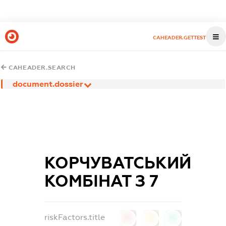
CAHEADER.GETTEST
CAHEADER.SEARCH
document.dossier
КОРЧУВАТСЬКИЙ
КОМБІНАТ З 7
riskFactors.title
0
0
0