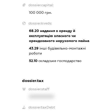
dossier.capital:
100 000 грн.
dossier.kveds:
68.20
надання в оренду й
експлуатацію власного чи
орендованого нерухомого майна
43.29
інші будівельно-монтажні
роботи
52.10
складське господарство
dossier.tax
dossier.staff
XXXXXXXXXX
dossier.taxDebt