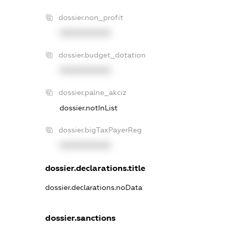
dossier.non_profit
XXXXXXXXXX
dossier.budget_dotation
XXXXXXXXXX
dossier.palne_akciz
dossier.notInList
dossier.bigTaxPayerReg
XXXXXXXXXX
dossier.declarations.title
dossier.declarations.noData
dossier.sanctions