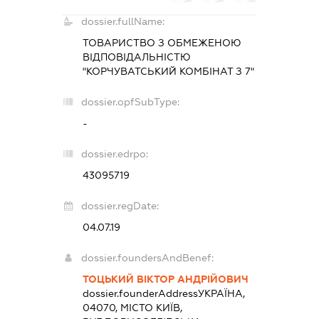
dossier.fullName:
ТОВАРИСТВО З ОБМЕЖЕНОЮ
ВІДПОВІДАЛЬНІСТЮ
"КОРЧУВАТСЬКИЙ КОМБІНАТ З 7"
dossier.opfSubType:
-
dossier.edrpo:
43095719
dossier.regDate:
04.07.19
dossier.foundersAndBenef:
ТОЦЬКИЙ ВІКТОР АНДРІЙОВИЧ
dossier.founderAddress
УКРАЇНА,
04070, МІСТО КИЇВ,