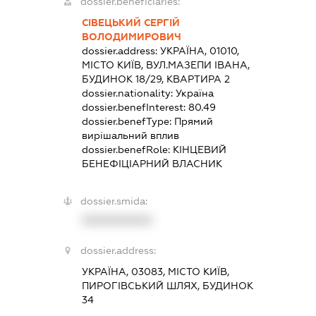
dossier.beneficiaries:
СІВЕЦЬКИЙ СЕРГІЙ
ВОЛОДИМИРОВИЧ
dossier.address:
УКРАЇНА, 01010,
МІСТО КИЇВ, ВУЛ.МАЗЕПИ ІВАНА,
БУДИНОК 18/29, КВАРТИРА 2
dossier.nationality:
Україна
dossier.benefInterest:
80.49
dossier.benefType:
Прямий
вирішальний вплив
dossier.benefRole:
КІНЦЕВИЙ
БЕНЕФІЦІАРНИЙ ВЛАСНИК
dossier.smida:
XXXXXXXXXX
dossier.address:
УКРАЇНА, 03083, МІСТО КИЇВ,
ПИРОГІВСЬКИЙ ШЛЯХ, БУДИНОК
34