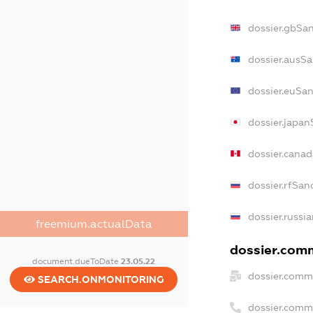
dossier.gbSa
dossier.ausS
dossier.euSa
dossier.japa
dossier.cana
dossier.rfSan
dossier.russi
freemium.actualData
dossier.comm
document.dueToDate
23.05.22
dossier.comm
SEARCH.ONMONITORING
dossier.comm