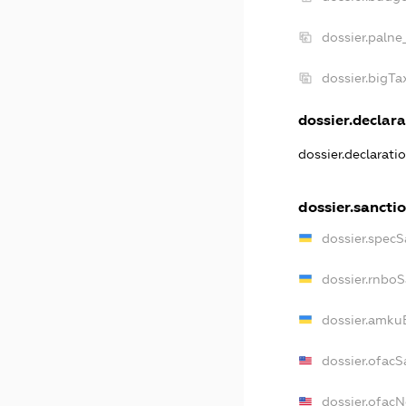
dossier.palne
dossier.bigT
dossier.declara
dossier.declarat
dossier.sancti
dossier.spec
dossier.rnbo
dossier.amku
dossier.ofacS
dossier.ofac