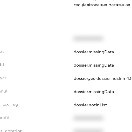
спеціалізованих магазинах
XXXXXXXXXX
bt
dossier.missingData
ebt
dossier.missingData
ayer
dossier.yes
dossier.ndsInn 
nnul
dossier.missingData
e_tax_reg
dossier.notInList
rofit
XXXXXXXXXX
et_dotation
XXXXXXXXXX