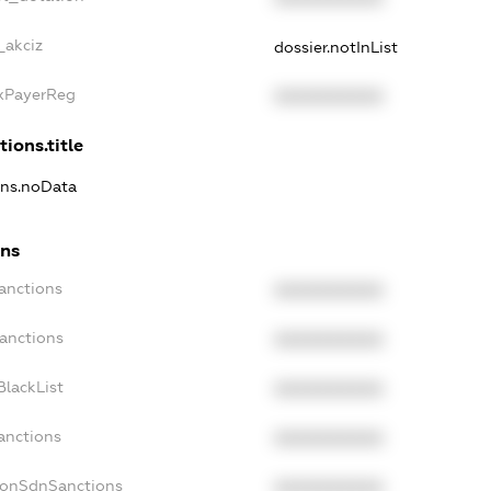
_akciz
dossier.notInList
axPayerReg
XXXXXXXXXX
tions.title
ions.noData
ons
Sanctions
XXXXXXXXXX
Sanctions
XXXXXXXXXX
BlackList
XXXXXXXXXX
anctions
XXXXXXXXXX
NonSdnSanctions
XXXXXXXXXX