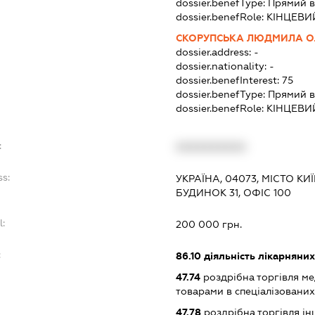
dossier.benefType:
Прямий в
dossier.benefRole:
КІНЦЕВИ
СКОРУПСЬКА ЛЮДМИЛА О
dossier.address:
-
dossier.nationality:
-
dossier.benefInterest:
75
dossier.benefType:
Прямий в
dossier.benefRole:
КІНЦЕВИ
:
XXXXXXXXXX
ss:
УКРАЇНА, 04073, МІСТО КИ
БУДИНОК 31, ОФІС 100
l:
200 000 грн.
:
86.10
діяльність лікарняних
47.74
роздрібна торгівля м
товарами в спеціалізовани
47.78
роздрібна торгівля і