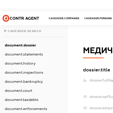
CONTR AGENT
CAHEADER.COMPANIES
CAHEADER.PERSONS
CAHEADER.SEARCH
document.dossier
МЕДИЧ
document.statements
document.history
dossier.title
document.inspections
dossier.fullN
document.bankruptcy
document.court
dossier.opfS
document.taxdebts
dossier.edrpo
document.enforcements