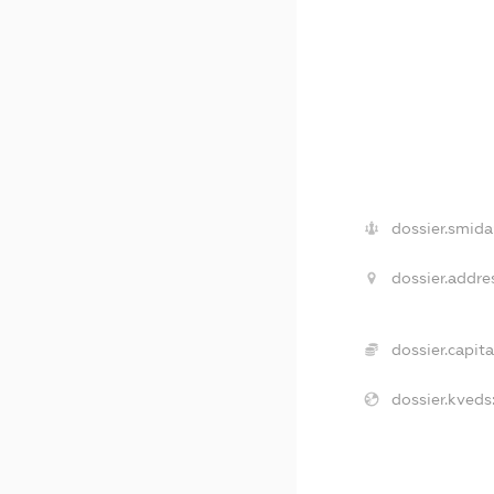
dossier.smida
dossier.addre
dossier.capita
dossier.kveds