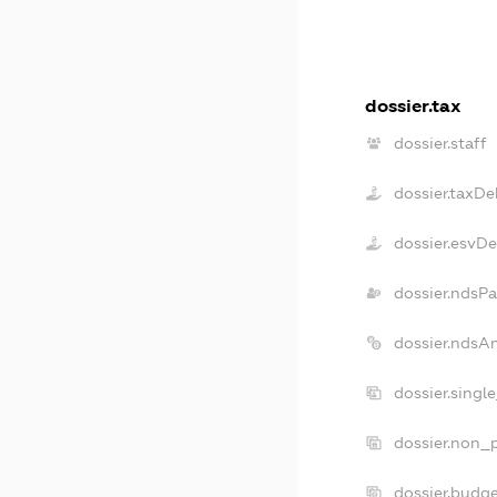
dossier.tax
dossier.staff
dossier.taxDe
dossier.esvD
dossier.ndsP
dossier.ndsA
dossier.singl
dossier.non_p
dossier.budg