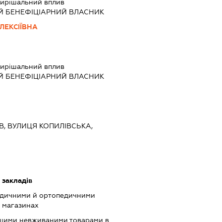
ирішальний вплив
Й БЕНЕФІЦІАРНИЙ ВЛАСНИК
ЛЕКСІЇВНА
ирішальний вплив
Й БЕНЕФІЦІАРНИЙ ВЛАСНИК
ЇВ, ВУЛИЦЯ КОПИЛІВСЬКА,
 закладів
едичними й ортопедичними
х магазинах
ншими невживаними товарами в