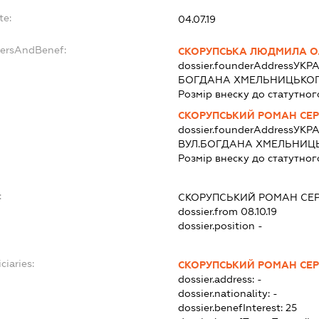
te:
04.07.19
dersAndBenef:
СКОРУПСЬКА ЛЮДМИЛА О
dossier.founderAddress
УКРА
БОГДАНА ХМЕЛЬНИЦЬКОГО
Розмір внеску до статутног
СКОРУПСЬКИЙ РОМАН СЕ
dossier.founderAddress
УКРА
ВУЛ.БОГДАНА ХМЕЛЬНИЦЬК
Розмір внеску до статутног
:
СКОРУПСЬКИЙ РОМАН СЕ
dossier.from 08.10.19
dossier.position -
ciaries:
СКОРУПСЬКИЙ РОМАН СЕ
dossier.address:
-
dossier.nationality:
-
dossier.benefInterest:
25