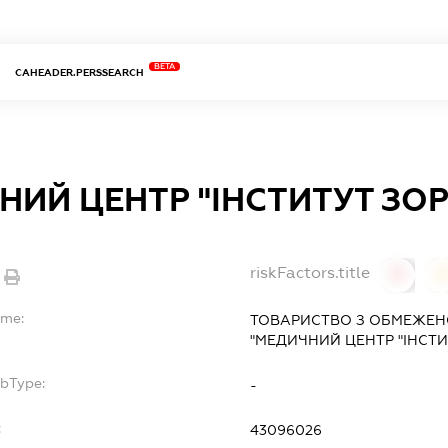
BETA
CAHEADER.PERSSEARCH
НИЙ ЦЕНТР "ІНСТИТУТ ЗОР
riskFactors.title
0
ame:
ТОВАРИСТВО З ОБМЕЖЕН
"МЕДИЧНИЙ ЦЕНТР "ІНСТИ
ubType:
-
:
43096026