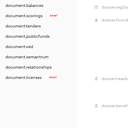
document.balances
dossier.regDa
document.scorings
new!
dossier.foun
document.tenders
document.publicfunds
document.ved
document.semantrum
document.relationships
document.licenses
new!
dossier.heads
dossier.benefi