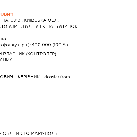
РОВИЧ
ЇНА, 09131, КИЇВСЬКА ОБЛ.,
СТО УЗИН, ВУЛ.ПУШКІНА, БУДИНОК
їна
о фонду (грн.):
400 000
(100 %)
Й ВЛАСНИК (КОНТРОЛЕР)
АСНИК
РОВИЧ
-
КЕРІВНИК
- dossier.from
А ОБЛ., МІСТО МАРІУПОЛЬ,