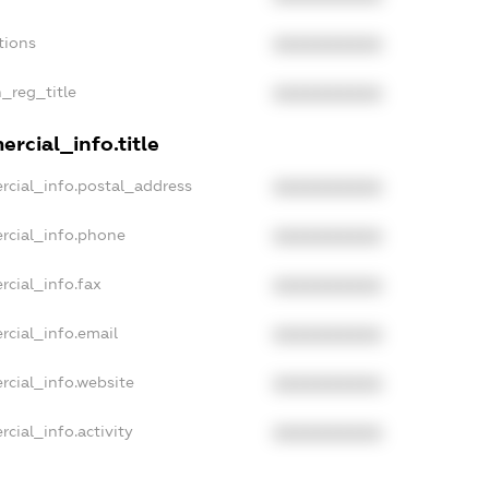
tions
XXXXXXXXXX
n_reg_title
XXXXXXXXXX
rcial_info.title
rcial_info.postal_address
XXXXXXXXXX
rcial_info.phone
XXXXXXXXXX
rcial_info.fax
XXXXXXXXXX
rcial_info.email
XXXXXXXXXX
rcial_info.website
XXXXXXXXXX
cial_info.activity
XXXXXXXXXX