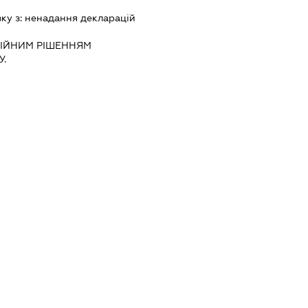
зку з:
ненадання декларацiй
IЙНИМ РIШЕННЯМ
.