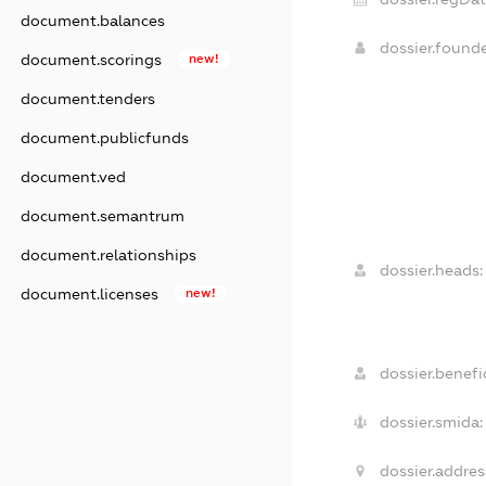
document.balances
dossier.found
document.scorings
new!
document.tenders
document.publicfunds
document.ved
document.semantrum
document.relationships
dossier.heads:
document.licenses
new!
dossier.benefic
dossier.smida:
dossier.addres