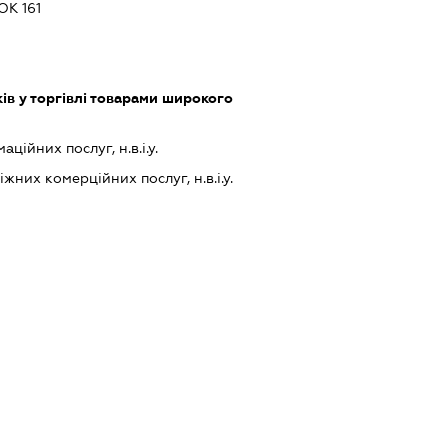
К 161
ів у торгівлі товарами широкого
ійних послуг, н.в.і.у.
них комерційних послуг, н.в.і.у.