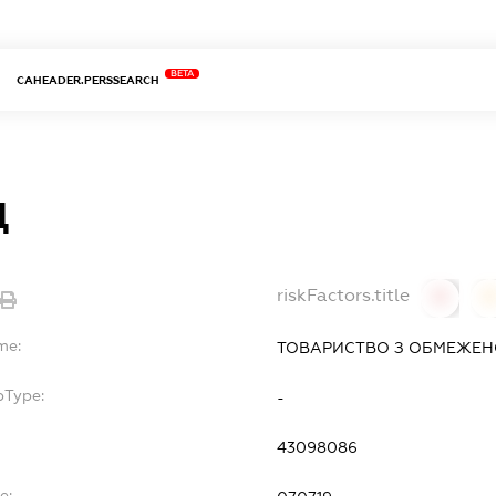
BETA
CAHEADER.PERSSEARCH
Д
riskFactors.title
0
0
me:
ТОВАРИСТВО З ОБМЕЖЕНО
bType:
-
43098086
e: