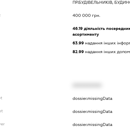
ПР.БУДІВЕЛЬНИКІВ, БУДИНО
:
400 000 грн.
46.19
діяльність посередник
асортименту
63.99
надання інших інформац
82.99
надання інших допоміж
XXXXXXXXXX
bt
dossier.missingData
bt
dossier.missingData
yer
dossier.missingData