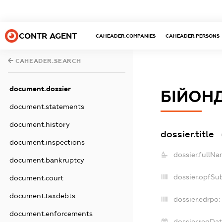
CONTR AGENT
CAHEADER.COMPANIES
CAHEADER.PERSONS
CAHEADER.SEARCH
document.dossier
БІЙОН
document.statements
document.history
dossier.title
document.inspections
dossier.fullNa
document.bankruptcy
dossier.opfSu
document.court
document.taxdebts
dossier.edrpo:
document.enforcements
dossier.regDat