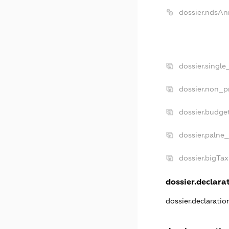
dossier.ndsAn
dossier.singl
dossier.non_p
dossier.budge
dossier.palne_
dossier.bigTa
dossier.declarat
dossier.declarati