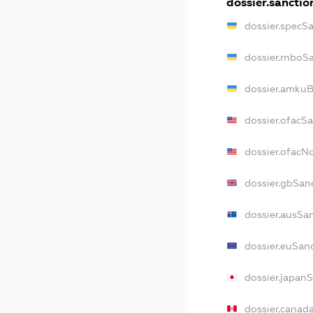
dossier.sanctio
dossier.specS
dossier.rnboS
dossier.amkuB
dossier.ofacS
dossier.ofac
dossier.gbSan
dossier.ausSa
dossier.euSan
dossier.japan
dossier.canad