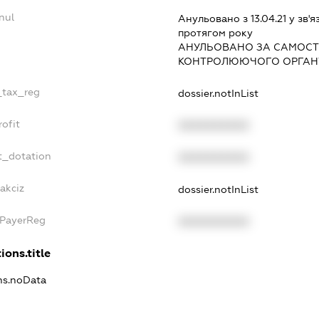
nul
Анульовано з 13.04.21 у зв'я
протягом року
АНУЛЬОВАНО ЗА САМОСТ
КОНТРОЛЮЮЧОГО ОРГАНУ
e_tax_reg
dossier.notInList
rofit
XXXXXXXXXX
t_dotation
XXXXXXXXXX
akciz
dossier.notInList
xPayerReg
XXXXXXXXXX
ions.title
ons.noData