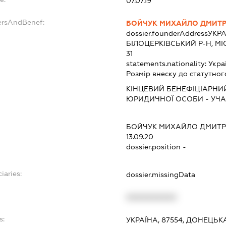
07.07.19
ersAndBenef:
БОЙЧУК МИХАЙЛО ДМИТ
dossier.founderAddress
УКРА
БІЛОЦЕРКІВСЬКИЙ Р-Н, МІ
31
statements.nationality:
Укра
Розмір внеску до статутног
КІНЦЕВИЙ БЕНЕФІЦІАРНИ
ЮРИДИЧНОЇ ОСОБИ - УЧ
БОЙЧУК МИХАЙЛО ДМИТ
13.09.20
dossier.position -
iaries:
dossier.missingData
XXXXXXXXXX
s:
УКРАЇНА, 87554, ДОНЕЦЬК