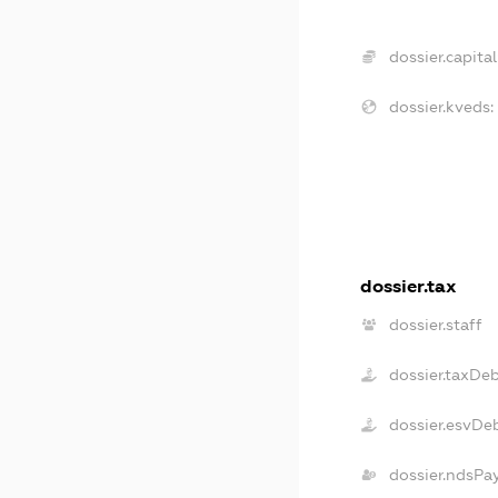
dossier.capital
dossier.kveds:
dossier.tax
dossier.staff
dossier.taxDe
dossier.esvDe
dossier.ndsPa