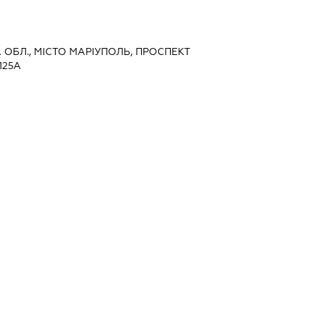
А ОБЛ., МІСТО МАРІУПОЛЬ, ПРОСПЕКТ
125А
ильними товарами
ми товарами господарського
ва торгівля