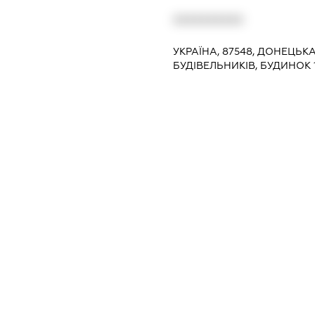
XXXXXXXXXX
УКРАЇНА, 87548, ДОНЕЦЬК
БУДІВЕЛЬНИКІВ, БУДИНОК 
375 000 грн.
46.41
оптова торгівля текст
46.49
оптова торгівля інши
призначення
46.90
неспеціалізована опто
XXXXXXXXXX
dossier.missingData