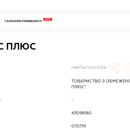
BETA
CAHEADER.PERSSEARCH
С ПЛЮС
riskFactors.title
0
0
ТОВАРИСТВО З ОБМЕЖЕНО
ПЛЮС"
:
-
43098180
07.07.19