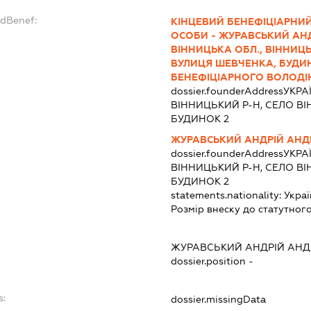
ndBenef:
КІНЦЕВИЙ БЕНЕФІЦІАРНИ
ОСОБИ - ЖУРАВСЬКИЙ АНДР
ВІННИЦЬКА ОБЛ., ВІННИЦ
ВУЛИЦЯ ШЕВЧЕНКА, БУДИНО
БЕНЕФІЦІАРНОГО ВОЛОДІ
dossier.founderAddress
УКРАЇ
ВІННИЦЬКИЙ Р-Н, СЕЛО ВІ
БУДИНОК 2
ЖУРАВСЬКИЙ АНДРІЙ АНД
dossier.founderAddress
УКРАЇ
ВІННИЦЬКИЙ Р-Н, СЕЛО ВІ
БУДИНОК 2
statements.nationality:
Украї
Розмір внеску до статутного
ЖУРАВСЬКИЙ АНДРІЙ АНД
dossier.position -
s:
dossier.missingData