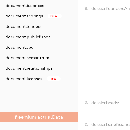
document.balances
dossier.foundersA
document.scorings
new!
document.tenders
document.publicfunds
document.ved
document.semantrum
document.relationships
document.licenses
new!
dossier.heads:
freemium.actualData
dossier.beneficiarie