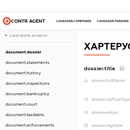
CONTR AGENT
CAHEADER.COMPANIES
CAHEADER.PERSONS
CAHEADER.SEARCH
ХАРТЕРУ
document.dossier
document.statements
dossier.title
document.history
dossier.fullName:
document.inspections
document.bankruptcy
dossier.opfSubType
document.court
dossier.edrpo:
document.taxdebts
document.enforcements
dossier.regDate: