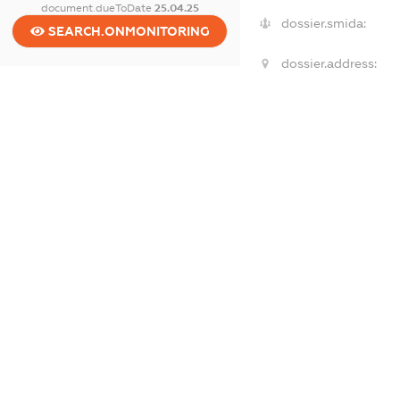
document.dueToDate
25.04.25
dossier.smida:
SEARCH.ONMONITORING
dossier.address:
dossier.capital:
dossier.kveds:
dossier.tax
dossier.staff
dossier.taxDebt