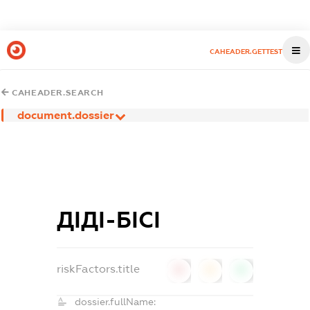
CAHEADER.GETTEST
CAHEADER.SEARCH
document.dossier
ДІДІ-БІСІ
riskFactors.title
0
0
0
dossier.fullName: