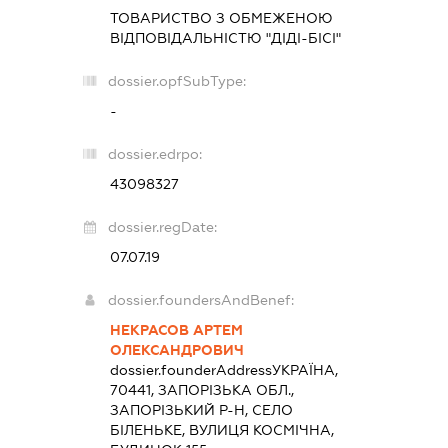
ТОВАРИСТВО З ОБМЕЖЕНОЮ
ВІДПОВІДАЛЬНІСТЮ "ДІДІ-БІСІ"
dossier.opfSubType:
-
dossier.edrpo:
43098327
dossier.regDate:
07.07.19
dossier.foundersAndBenef:
НЕКРАСОВ АРТЕМ
ОЛЕКСАНДРОВИЧ
dossier.founderAddress
УКРАЇНА,
70441, ЗАПОРІЗЬКА ОБЛ.,
ЗАПОРІЗЬКИЙ Р-Н, СЕЛО
БІЛЕНЬКЕ, ВУЛИЦЯ КОСМІЧНА,