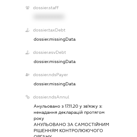
dossier.staff
XXXXXXXXXX
dossier.taxDebt
dossier.missingData
dossier.esvDebt
dossier.missingData
dossier.ndsPayer
dossier.missingData
dossier.ndsAnnul
Анульовано з 17.11.20 у зв'язку з:
ненадання декларацiй протягом
року
АНУЛЬОВАНО ЗА САМОСТIЙНИМ
РIШЕННЯМ КОНТРОЛЮЮЧОГО
ОРГАНУ.