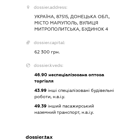
dossier.address:
УКРАЇНА, 87515, ДОНЕЦЬКА ОБЛ.,
МІСТО МАРІУПОЛЬ, ВУЛИЦЯ
МИТРОПОЛИТСЬКА, БУДИНОК 4
dossier.capital:
62 300 грн.
dossier.kveds:
46.90
неспеціалізована оптова
торгівля
43.99
інші спеціалізовані будівельні
роботи, н.в.і.у.
49.39
інший пасажирський
наземний транспорт, н.в.і.у.
dossier.tax