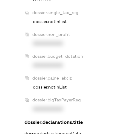
dossier.single_tax_reg
dossier.notInList
dossier.non_profit
XXXXXXXXXX
dossier.budget_dotation
XXXXXXXXXX
dossier.palne_akciz
dossier.notInList
dossier.bigTaxPayerReg
XXXXXXXXXX
dossier.declarations.title
dossier.declarations.noData