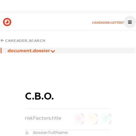
CAHEADER.GETTEST
CAHEADER.SEARCH
document.dossier
С.В.О.
riskFactors.title
0
0
0
dossier.fullName: