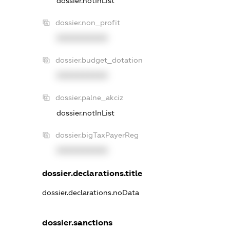
dossier.notInList
dossier.non_profit
XXXXXXXXXX
dossier.budget_dotation
XXXXXXXXXX
dossier.palne_akciz
dossier.notInList
dossier.bigTaxPayerReg
XXXXXXXXXX
dossier.declarations.title
dossier.declarations.noData
dossier.sanctions