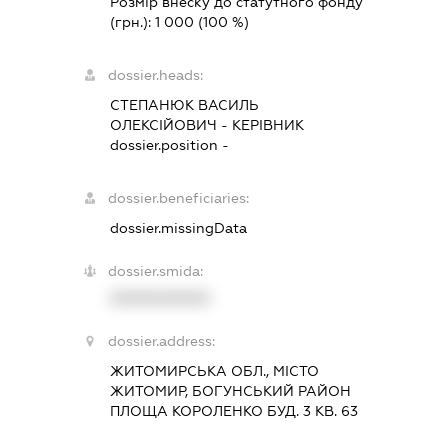
Розмір внеску до статутного фонду
(грн.):
1 000
(100 %)
dossier.heads:
СТЕПАНЮК ВАСИЛЬ
ОЛЕКСІЙОВИЧ
-
КЕРІВНИК
dossier.position -
dossier.beneficiaries:
dossier.missingData
dossier.smida:
XXXXXXXXXX
dossier.address:
ЖИТОМИРСЬКА ОБЛ., МІСТО
ЖИТОМИР, БОГУНСЬКИЙ РАЙОН
ПЛОЩА КОРОЛЕНКО БУД. 3 КВ. 63