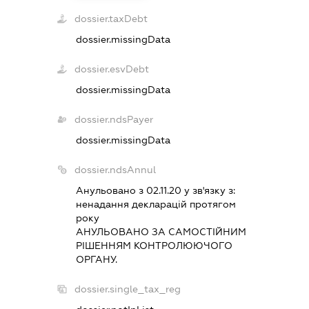
dossier.taxDebt
dossier.missingData
dossier.esvDebt
dossier.missingData
dossier.ndsPayer
dossier.missingData
dossier.ndsAnnul
Анульовано з 02.11.20 у зв'язку з:
ненадання декларацiй протягом
року
АНУЛЬОВАНО ЗА САМОСТIЙНИМ
РIШЕННЯМ КОНТРОЛЮЮЧОГО
ОРГАНУ.
dossier.single_tax_reg