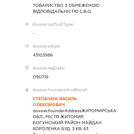
ТОВАРИСТВО З ОБМЕЖЕНОЮ
ВІДПОВІДАЛЬНІСТЮ
С.В.О.
dossier.opfSubType:
-
dossier.edrpo:
43103986
dossier.regDate:
09.07.19
dossier.foundersAndBenef:
СТЕПАНЮК ВАСИЛЬ
ОЛЕКСІЙОВИЧ
dossier.founderAddress
ЖИТОМИРСЬКА
ОБЛ., МІСТО ЖИТОМИР,
БОГУНСЬКИЙ РАЙОН МАЙДАН
КОРОЛЕНКА БУД. 3 КВ. 63