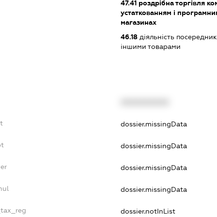
47.41
роздрібна торгівля к
устаткованням і програмни
магазинах
46.18
діяльність посередникі
іншими товарами
XXXXXXXXXX
t
dossier.missingData
bt
dossier.missingData
er
dossier.missingData
nul
dossier.missingData
_tax_reg
dossier.notInList