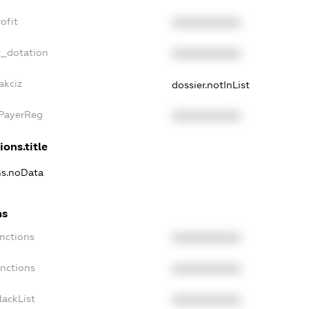
ofit
XXXXXXXXXX
t_dotation
XXXXXXXXXX
akciz
dossier.notInList
xPayerReg
XXXXXXXXXX
ions.title
ns.noData
ns
nctions
XXXXXXXXXX
anctions
XXXXXXXXXX
lackList
XXXXXXXXXX