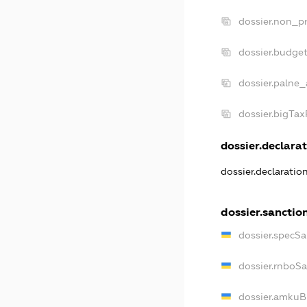
dossier.non_pr
dossier.budge
dossier.palne_
dossier.bigTa
dossier.declarat
dossier.declaratio
dossier.sanctio
dossier.specSa
dossier.rnboS
dossier.amkuB