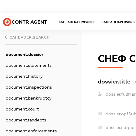
CONTR AGENT
CAHEADER.COMPANIES
CAHEADER.PERSONS
CAHEADER.SEARCH
document.dossier
СНЕФ 
document.statements
document.history
dossier.title
document.inspections
dossier.fullNa
document.bankruptcy
document.court
dossier.opfSu
document.taxdebts
dossier.edrpo:
document.enforcements