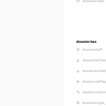
dossier.kveds:
dossier.tax
dossier.staff
dossier.taxDeb
dossier.esvDe
dossier.ndsPay
dossier.ndsAn
dossier.single