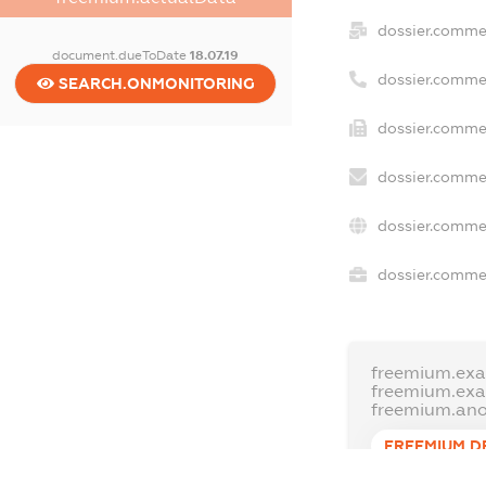
dossier.comme
document.dueToDate
18.07.19
dossier.comme
SEARCH.ONMONITORING
dossier.commer
dossier.commer
dossier.commer
dossier.commer
freemium.exa
freemium.ex
freemium.an
FREEMIUM.D