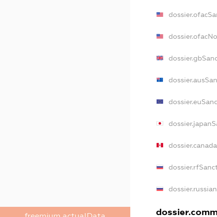
dossier.ofacSa
dossier.ofacN
dossier.gbSan
dossier.ausSan
dossier.euSan
dossier.japanS
dossier.canad
dossier.rfSanc
dossier.russia
dossier.comme
freemium.actualData