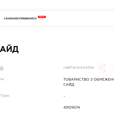
BETA
CAHEADER.PERSSEARCH
САЙД
riskFactors.title
0
0
me:
ТОВАРИСТВО З ОБМЕЖЕН
САЙД
bType:
-
43109574