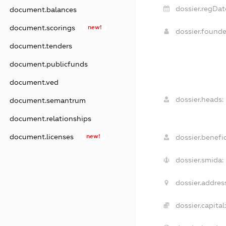
dossier.regDat
document.balances
document.scorings
new!
dossier.found
document.tenders
document.publicfunds
document.ved
dossier.heads:
document.semantrum
document.relationships
document.licenses
new!
dossier.benefic
dossier.smida:
dossier.addres
dossier.capital: