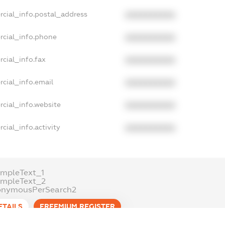
rcial_info.postal_address
XXXXXXXXXX
rcial_info.phone
XXXXXXXXXX
cial_info.fax
XXXXXXXXXX
cial_info.email
XXXXXXXXXX
cial_info.website
XXXXXXXXXX
cial_info.activity
XXXXXXXXXX
mpleText_1
ampleText_2
onymousPerSearch2
ETAILS
FREEMIUM.REGISTER