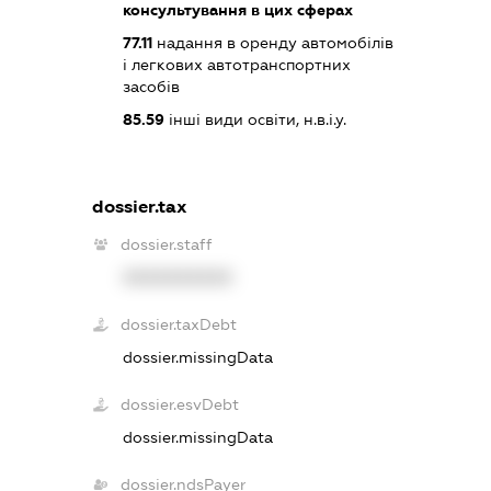
консультування в цих сферах
77.11
надання в оренду автомобілів
і легкових автотранспортних
засобів
85.59
інші види освіти, н.в.і.у.
dossier.tax
dossier.staff
XXXXXXXXXX
dossier.taxDebt
dossier.missingData
dossier.esvDebt
dossier.missingData
dossier.ndsPayer