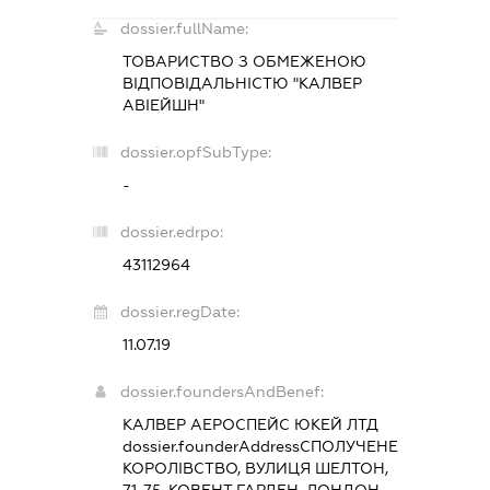
dossier.fullName:
ТОВАРИСТВО З ОБМЕЖЕНОЮ
ВІДПОВІДАЛЬНІСТЮ "КАЛВЕР
АВІЕЙШН"
dossier.opfSubType:
-
dossier.edrpo:
43112964
dossier.regDate:
11.07.19
dossier.foundersAndBenef:
КАЛВЕР АЕРОСПЕЙС ЮКЕЙ ЛТД
dossier.founderAddress
СПОЛУЧЕНЕ
КОРОЛІВСТВО, ВУЛИЦЯ ШЕЛТОН,