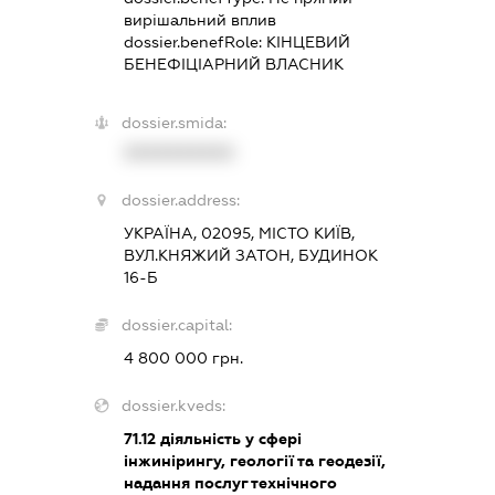
вирішальний вплив
dossier.benefRole:
КІНЦЕВИЙ
БЕНЕФІЦІАРНИЙ ВЛАСНИК
dossier.smida:
XXXXXXXXXX
dossier.address:
УКРАЇНА, 02095, МІСТО КИЇВ,
ВУЛ.КНЯЖИЙ ЗАТОН, БУДИНОК
16-Б
dossier.capital:
4 800 000 грн.
dossier.kveds:
71.12
діяльність у сфері
інжинірингу, геології та геодезії,
надання послуг технічного