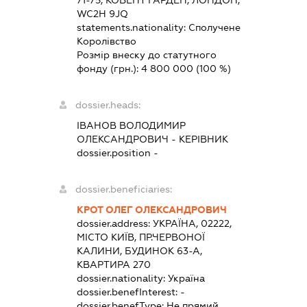
71-75, КОВЕНТ ГАРДЕН, ЛОНДОН,
WC2H 9JQ
statements.nationality:
Сполучене
Королівство
Розмір внеску до статутного
фонду (грн.):
4 800 000
(100 %)
dossier.heads:
ІВАНОВ ВОЛОДИМИР
ОЛЕКСАНДРОВИЧ
-
КЕРІВНИК
dossier.position -
dossier.beneficiaries:
КРОТ ОЛЕГ ОЛЕКСАНДРОВИЧ
dossier.address:
УКРАЇНА, 02222,
МІСТО КИЇВ, ПР.ЧЕРВОНОЇ
КАЛИНИ, БУДИНОК 63-А,
КВАРТИРА 270
dossier.nationality:
Україна
dossier.benefInterest:
-
dossier.benefType:
Не прямий