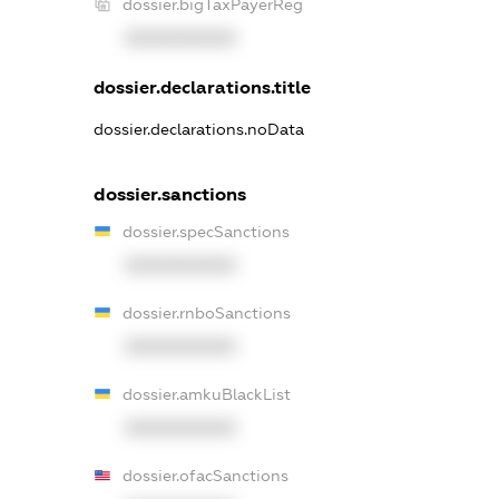
dossier.bigTaxPayerReg
XXXXXXXXXX
dossier.declarations.title
dossier.declarations.noData
dossier.sanctions
dossier.specSanctions
XXXXXXXXXX
dossier.rnboSanctions
XXXXXXXXXX
dossier.amkuBlackList
XXXXXXXXXX
dossier.ofacSanctions