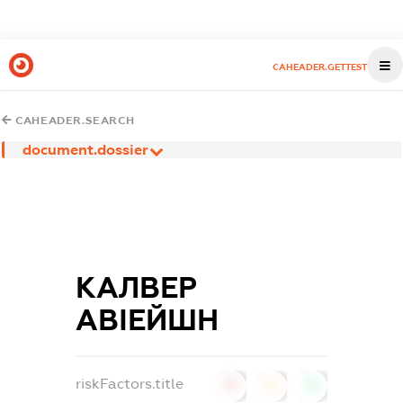
CAHEADER.GETTEST
CAHEADER.SEARCH
document.dossier
КАЛВЕР
АВІЕЙШН
riskFactors.title
0
0
0