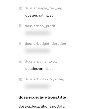
dossier.single_tax_reg
dossier.notInList
dossier.non_profit
XXXXXXXXXX
dossier.budget_dotation
XXXXXXXXXX
dossier.palne_akciz
dossier.notInList
dossier.bigTaxPayerReg
XXXXXXXXXX
dossier.declarations.title
dossier.declarations.noData