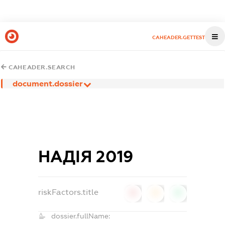
CAHEADER.GETTEST
CAHEADER.SEARCH
document.dossier
НАДІЯ 2019
riskFactors.title
0
0
0
dossier.fullName: