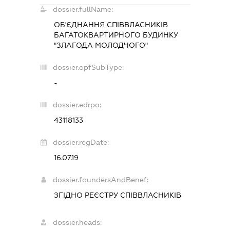
dossier.fullName:
ОБ'ЄДНАННЯ СПІВВЛАСНИКІВ
БАГАТОКВАРТИРНОГО БУДИНКУ
"ЗЛАГОДА МОЛОДЧОГО"
dossier.opfSubType:
-
dossier.edrpo:
43118133
dossier.regDate:
16.07.19
dossier.foundersAndBenef:
ЗГІДНО РЕЄСТРУ СПІВВЛАСНИКІВ
dossier.heads: