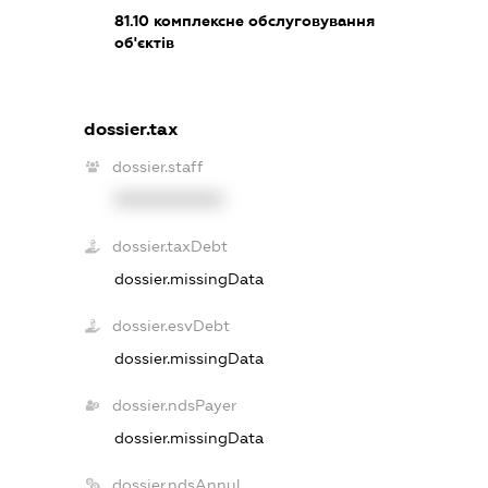
81.10
комплексне обслуговування
об'єктів
dossier.tax
dossier.staff
XXXXXXXXXX
dossier.taxDebt
dossier.missingData
dossier.esvDebt
dossier.missingData
dossier.ndsPayer
dossier.missingData
dossier.ndsAnnul