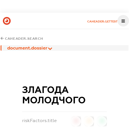
CAHEADER.GETTEST
CAHEADER.SEARCH
document.dossier
ЗЛАГОДА
МОЛОДЧОГО
riskFactors.title
0
0
0