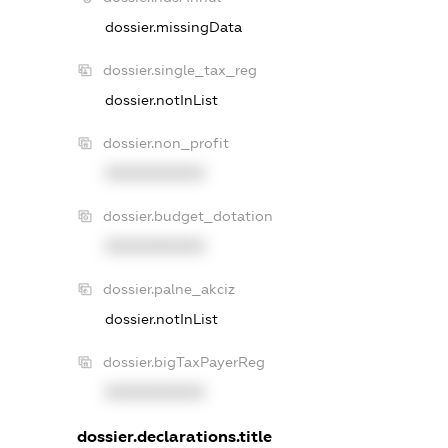
dossier.missingData
dossier.single_tax_reg
dossier.notInList
dossier.non_profit
XXXXXXXXXX
dossier.budget_dotation
XXXXXXXXXX
dossier.palne_akciz
dossier.notInList
dossier.bigTaxPayerReg
XXXXXXXXXX
dossier.declarations.title