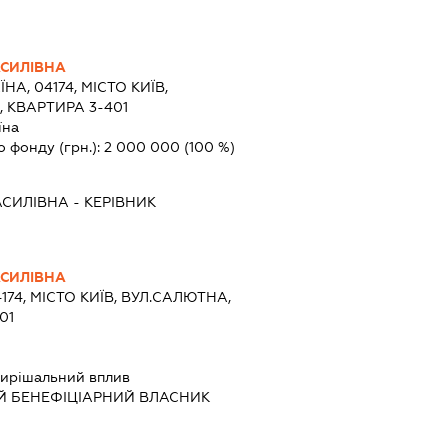
СИЛІВНА
ЇНА, 04174, МІСТО КИЇВ,
 КВАРТИРА 3-401
їна
о фонду (грн.):
2 000 000
(100 %)
СИЛІВНА
-
КЕРІВНИК
СИЛІВНА
4174, МІСТО КИЇВ, ВУЛ.САЛЮТНА,
01
ирішальний вплив
Й БЕНЕФІЦІАРНИЙ ВЛАСНИК