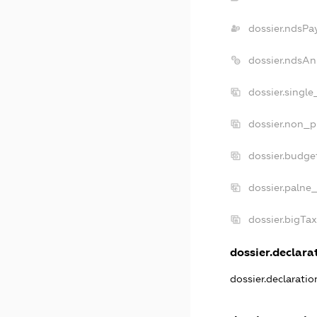
dossier.ndsPa
dossier.ndsAn
dossier.singl
dossier.non_p
dossier.budge
dossier.palne
dossier.bigTa
dossier.declarat
dossier.declarati