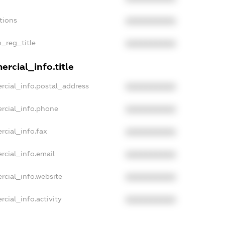
tions
XXXXXXXXXX
n_reg_title
XXXXXXXXXX
rcial_info.title
rcial_info.postal_address
XXXXXXXXXX
rcial_info.phone
XXXXXXXXXX
rcial_info.fax
XXXXXXXXXX
rcial_info.email
XXXXXXXXXX
rcial_info.website
XXXXXXXXXX
cial_info.activity
XXXXXXXXXX