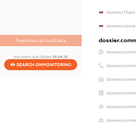
dossier.rfSanc
dossier.russia
dossier.comme
freemium.actualData
dossier.comme
document.dueToDate
28.04.26
SEARCH.ONMONITORING
dossier.comme
dossier.comme
dossier.comme
dossier.comme
dossier.commer