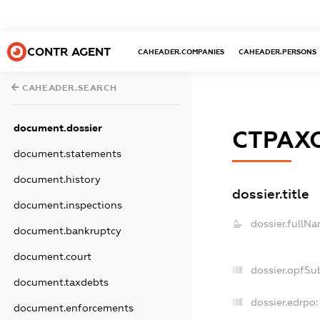
CONTR AGENT
CAHEADER.COMPANIES
CAHEADER.PERSONS
CAHEADER.SEARCH
document.dossier
СТРАХ
document.statements
document.history
dossier.title
document.inspections
dossier.fullNa
document.bankruptcy
document.court
dossier.opfSu
document.taxdebts
dossier.edrpo:
document.enforcements