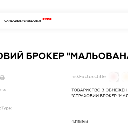
BETA
CAHEADER.PERSSEARCH
ОВИЙ БРОКЕР "МАЛЬОВАН
riskFactors.title
0
me:
ТОВАРИСТВО З ОБМЕЖЕН
"СТРАХОВИЙ БРОКЕР "МА
bType:
-
43118163