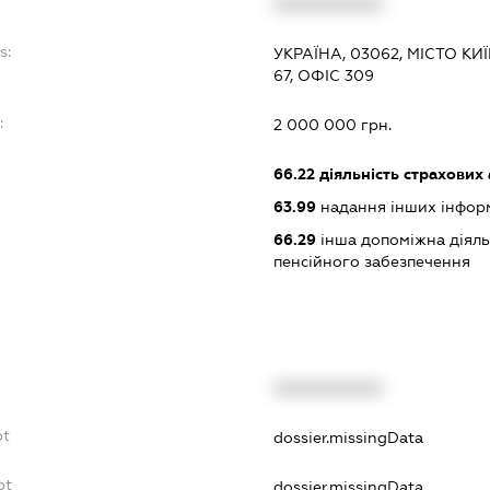
XXXXXXXXXX
s:
УКРАЇНА, 03062, МІСТО К
67, ОФІС 309
:
2 000 000 грн.
66.22
діяльність страхових 
63.99
надання інших інформац
66.29
інша допоміжна діяльн
пенсійного забезпечення
XXXXXXXXXX
bt
dossier.missingData
bt
dossier.missingData