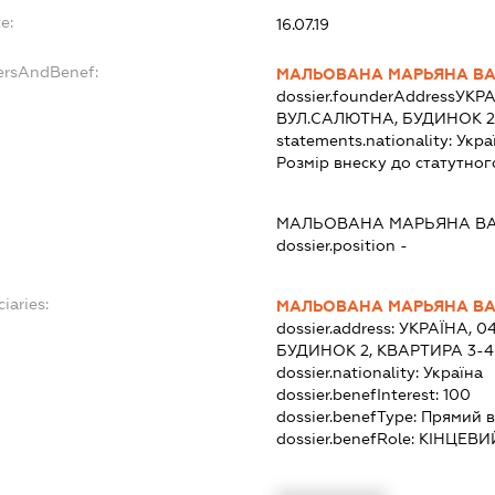
e:
16.07.19
ersAndBenef:
МАЛЬОВАНА МАРЬЯНА ВА
dossier.founderAddress
УКРА
ВУЛ.САЛЮТНА, БУДИНОК 2,
statements.nationality:
Укра
Розмір внеску до статутног
МАЛЬОВАНА МАРЬЯНА ВА
dossier.position -
iaries:
МАЛЬОВАНА МАРЬЯНА ВА
dossier.address:
УКРАЇНА, 0
БУДИНОК 2, КВАРТИРА 3-4
dossier.nationality:
Україна
dossier.benefInterest:
100
dossier.benefType:
Прямий в
dossier.benefRole:
КІНЦЕВИ