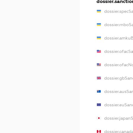
dossier.sanctio
dossier.specS
dossier.rnboS
dossier.amkuB
dossier.ofacS
dossier.ofac
dossier.gbSan
dossier.ausSa
dossier.euSan
dossier.japan
dossier.canad