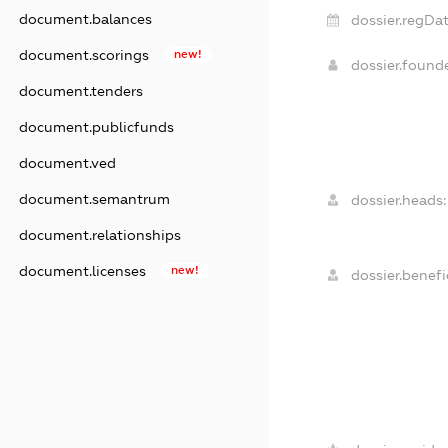
document.balances
dossier.regDat
document.scorings
new!
dossier.found
document.tenders
document.publicfunds
document.ved
document.semantrum
dossier.heads:
document.relationships
document.licenses
new!
dossier.benefic