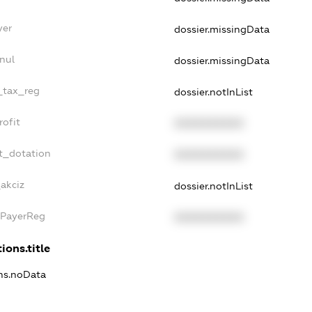
yer
dossier.missingData
nul
dossier.missingData
e_tax_reg
dossier.notInList
rofit
XXXXXXXXXX
t_dotation
XXXXXXXXXX
_akciz
dossier.notInList
xPayerReg
XXXXXXXXXX
ions.title
ons.noData