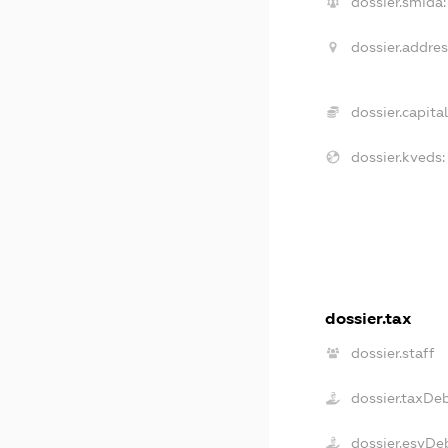
dossier.smida:
dossier.addres
dossier.capital
dossier.kveds:
dossier.tax
dossier.staff
dossier.taxDe
dossier.esvDe