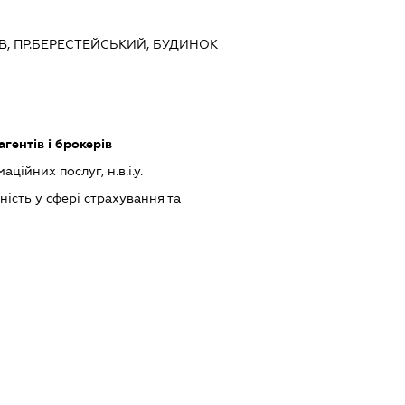
ИЇВ, ПР.БЕРЕСТЕЙСЬКИЙ, БУДИНОК
агентів і брокерів
ійних послуг, н.в.і.у.
ість у сфері страхування та