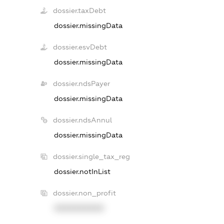
dossier.taxDebt
dossier.missingData
dossier.esvDebt
dossier.missingData
dossier.ndsPayer
dossier.missingData
dossier.ndsAnnul
dossier.missingData
dossier.single_tax_reg
dossier.notInList
dossier.non_profit
XXXXXXXXXX