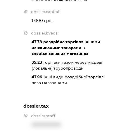
dossier.capital:
1 000 грн.
dossier.kveds:
47.78
роздрібна торгівля іншими
невживаними товарами в
спеціалізованих магазинах
35.23
торгівля газом через місцеві
(локальні) трубопроводи
47.99
інші види роздрібної торгівлі
поза магазинами
dossier.tax
dossier.staff
XXXXXXXXXX