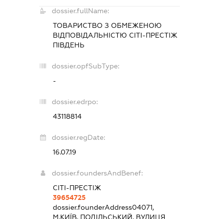
dossier.fullName:
ТОВАРИСТВО З ОБМЕЖЕНОЮ
ВІДПОВІДАЛЬНІСТЮ
СІТІ-ПРЕСТІЖ
ПІВДЕНЬ
dossier.opfSubType:
-
dossier.edrpo:
43118814
dossier.regDate:
16.07.19
dossier.foundersAndBenef:
СІТІ-ПРЕСТІЖ
39654725
dossier.founderAddress
04071,
М.КИЇВ, ПОДІЛЬСЬКИЙ, ВУЛИЦЯ