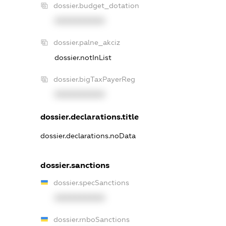
dossier.budget_dotation
XXXXXXXXXX
dossier.palne_akciz
dossier.notInList
dossier.bigTaxPayerReg
XXXXXXXXXX
dossier.declarations.title
dossier.declarations.noData
dossier.sanctions
dossier.specSanctions
XXXXXXXXXX
dossier.rnboSanctions