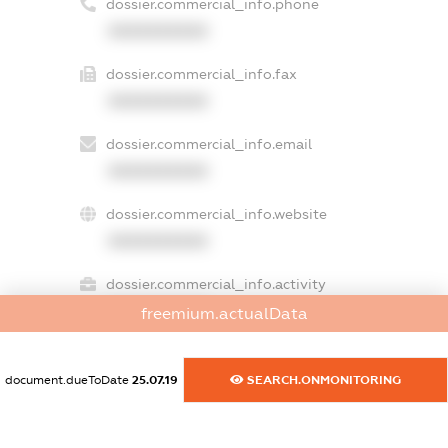
dossier.commercial_info.phone
XXXXXXXXXX
dossier.commercial_info.fax
XXXXXXXXXX
dossier.commercial_info.email
XXXXXXXXXX
dossier.commercial_info.website
XXXXXXXXXX
dossier.commercial_info.activity
XXXXXXXXXX
freemium.actualData
document.dueToDate
25.07.19
SEARCH.ONMONITORING
freemium.exampleText_1
freemium.exampleText_2
freemium.anonymousPerSearch2