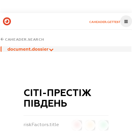
CAHEADER.GETTEST
CAHEADER.SEARCH
document.dossier
СІТІ-ПРЕСТІЖ
ПІВДЕНЬ
riskFactors.title
0
0
0