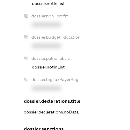
dossier.notInList
dossier.non_profit
XXXXXXXXXX
dossier.budget_dotation
XXXXXXXXXX
dossier.palne_akciz
dossier.notInList
dossier.bigTaxPayerReg
XXXXXXXXXX
dossier.declarations.title
dossier.declarations.noData
dossier.sanctions