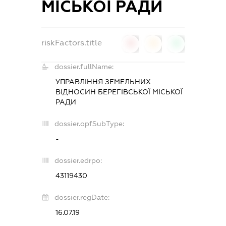
МІСЬКОЇ РАДИ
riskFactors.title
0
0
0
dossier.fullName:
УПРАВЛІННЯ ЗЕМЕЛЬНИХ
ВІДНОСИН БЕРЕГІВСЬКОЇ МІСЬКОЇ
РАДИ
dossier.opfSubType:
-
dossier.edrpo:
43119430
dossier.regDate:
16.07.19