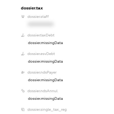
dossier.tax
dossier.staff
XXXXXXXXXX
dossier.taxDebt
dossier.missingData
dossier.esvDebt
dossier.missingData
dossier.ndsPayer
dossier.missingData
dossier.ndsAnnul
dossier.missingData
dossier.single_tax_reg