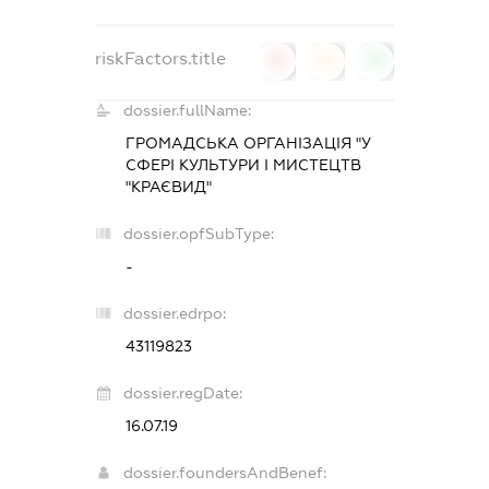
riskFactors.title
0
0
0
dossier.fullName:
ГРОМАДСЬКА ОРГАНІЗАЦІЯ "У
СФЕРІ КУЛЬТУРИ І МИСТЕЦТВ
"КРАЄВИД"
dossier.opfSubType:
-
dossier.edrpo:
43119823
dossier.regDate:
16.07.19
dossier.foundersAndBenef: