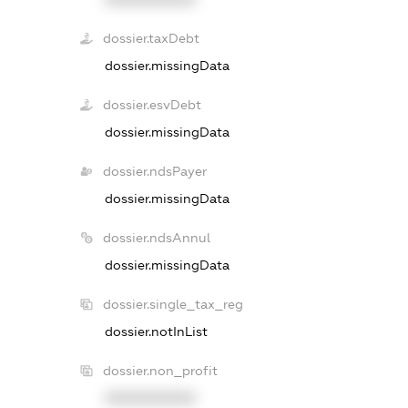
dossier.taxDebt
dossier.missingData
dossier.esvDebt
dossier.missingData
dossier.ndsPayer
dossier.missingData
dossier.ndsAnnul
dossier.missingData
dossier.single_tax_reg
dossier.notInList
dossier.non_profit
XXXXXXXXXX