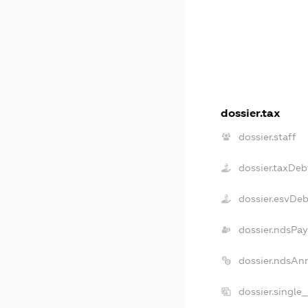
dossier.tax
dossier.staff
dossier.taxDeb
dossier.esvDe
dossier.ndsPay
dossier.ndsAn
dossier.single