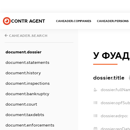
CONTR AGENT
CAHEADER.COMPANIES
CAHEADER.PERSONS
CAHEADER.SEARCH
document.dossier
У ФУА
document.statements
document.history
dossier.title
document.inspections
dossier.fullNa
document.bankruptcy
dossier.opfSu
document.court
document.taxdebts
dossier.edrpo:
document.enforcements
dossier.regDat