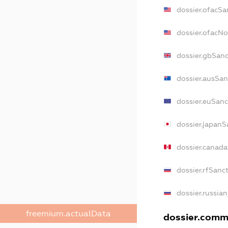
dossier.ofacSa
dossier.ofacN
dossier.gbSan
dossier.ausSan
dossier.euSanc
dossier.japanS
dossier.canad
dossier.rfSanc
dossier.russia
freemium.actualData
dossier.comme