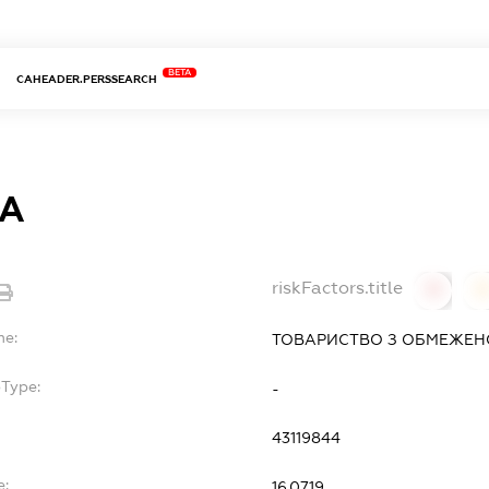
BETA
CAHEADER.PERSSEARCH
ДА
riskFactors.title
0
0
me:
ТОВАРИСТВО З ОБМЕЖЕН
bType:
-
43119844
e:
16.07.19