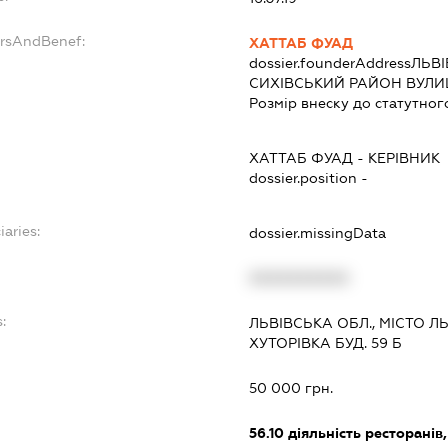
ersAndBenef:
ХАТТАБ ФУАД
dossier.founderAddress
ЛЬВІ
СИХІВСЬКИЙ РАЙОН ВУЛИЦ
Розмір внеску до статутног
ХАТТАБ ФУАД
-
КЕРІВНИК
dossier.position -
iaries:
dossier.missingData
XXXXXXXXXX
:
ЛЬВІВСЬКА ОБЛ., МІСТО Л
ХУТОРІВКА БУД. 59 Б
50 000 грн.
56.10
діяльність ресторанів