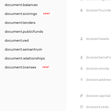
document.balances
dossier.found
document.scorings
new!
document.tenders
document.publicfunds
dossier.heads:
document.ved
document.semantrum
dossier.benefic
document.relationships
document.licenses
new!
dossier.smida:
dossier.address
dossier.capital:
dossier.kveds: