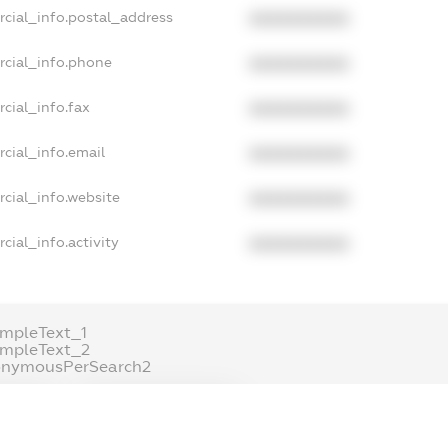
rcial_info.postal_address
XXXXXXXXXX
rcial_info.phone
XXXXXXXXXX
cial_info.fax
XXXXXXXXXX
cial_info.email
XXXXXXXXXX
cial_info.website
XXXXXXXXXX
cial_info.activity
XXXXXXXXXX
mpleText_1
ampleText_2
onymousPerSearch2
ETAILS
FREEMIUM.REGISTER