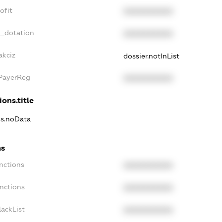
ofit
XXXXXXXXXX
t_dotation
XXXXXXXXXX
akciz
dossier.notInList
xPayerReg
XXXXXXXXXX
ions.title
ns.noData
ns
nctions
XXXXXXXXXX
nctions
XXXXXXXXXX
ackList
XXXXXXXXXX