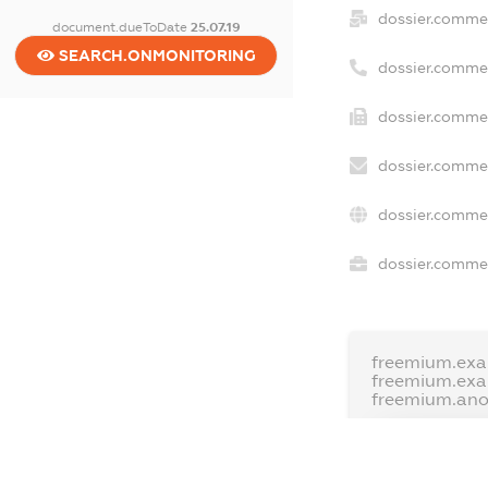
dossier.comme
document.dueToDate
25.07.19
SEARCH.ONMONITORING
dossier.comme
dossier.commer
dossier.commer
dossier.commer
dossier.commer
freemium.exa
freemium.ex
freemium.an
FREEMIUM.D