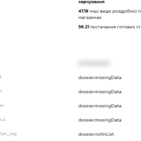
харчування
47.19
інші види роздрібної т
магазинах
56.21
постачання готових ст
XXXXXXXXXX
t
dossier.missingData
bt
dossier.missingData
er
dossier.missingData
nul
dossier.missingData
_tax_reg
dossier.notInList