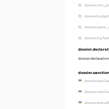
dossier.non_pr
dossier.budge
dossier.palne_
dossier.bigTa
dossier.declarat
dossier.declaratio
dossier.sanctio
dossier.specSa
dossier.rnboSa
dossier.amkuBl