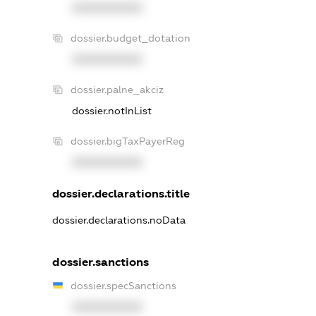
XXXXXXXXXX
dossier.budget_dotation
XXXXXXXXXX
dossier.palne_akciz
dossier.notInList
dossier.bigTaxPayerReg
XXXXXXXXXX
dossier.declarations.title
dossier.declarations.noData
dossier.sanctions
dossier.specSanctions
XXXXXXXXXX