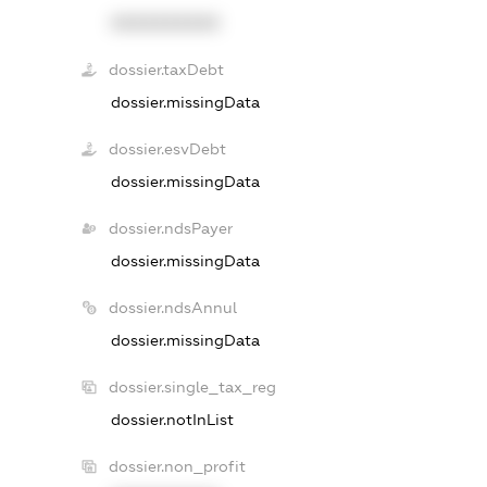
XXXXXXXXXX
dossier.taxDebt
dossier.missingData
dossier.esvDebt
dossier.missingData
dossier.ndsPayer
dossier.missingData
dossier.ndsAnnul
dossier.missingData
dossier.single_tax_reg
dossier.notInList
dossier.non_profit