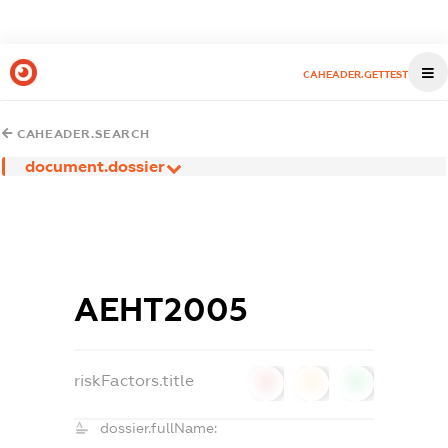
CAHEADER.GETTEST
CAHEADER.SEARCH
document.dossier
АЕНТ2005
riskFactors.title
0
0
0
dossier.fullName: