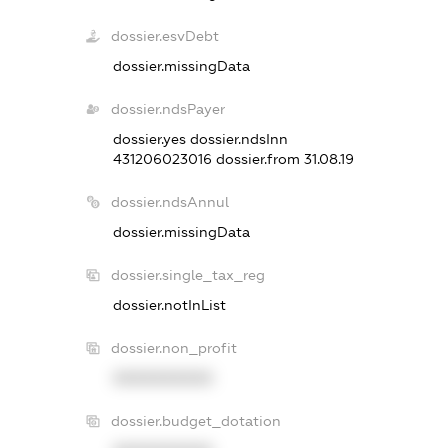
dossier.esvDebt
dossier.missingData
dossier.ndsPayer
dossier.yes
dossier.ndsInn
431206023016
dossier.from 31.08.19
dossier.ndsAnnul
dossier.missingData
dossier.single_tax_reg
dossier.notInList
dossier.non_profit
XXXXXXXXXX
dossier.budget_dotation