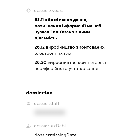
dossier.kveds:
63.11
оброблення даних,
розміщення інформації на веб-
вузлах і пов'язана з ними
діяльність
26.12
виробництво змонтованих
електронних плат
26.20
виробництво комп'ютерів і
периферійного устатковання
dossier.tax
dossier.staff
XXXXXXXXXX
dossier.taxDebt
dossier.missingData