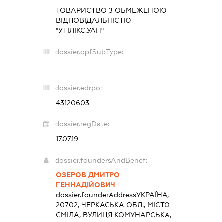
ТОВАРИСТВО З ОБМЕЖЕНОЮ
ВІДПОВІДАЛЬНІСТЮ
"УТІЛІКС.УАН"
dossier.opfSubType:
-
dossier.edrpo:
43120603
dossier.regDate:
17.07.19
dossier.foundersAndBenef:
ОЗЕРОВ ДМИТРО
ГЕННАДІЙОВИЧ
dossier.founderAddress
УКРАЇНА,
20702, ЧЕРКАСЬКА ОБЛ., МІСТО
СМІЛА, ВУЛИЦЯ КОМУНАРСЬКА,