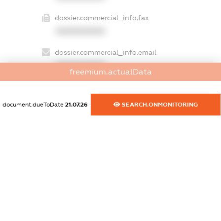
dossier.commercial_info.fax
XXXXXXXXXX
dossier.commercial_info.email
XXXXXXXXXX
freemium.actualData
dossier.commercial_info.website
XXXXXXXXXX
document.dueToDate
21.07.26
SEARCH.ONMONITORING
dossier.commercial_info.activity
XXXXXXXXXX
freemium.exampleText_1
freemium.exampleText_2
freemium.anonymousPerSearch2
FREEMIUM.DETAILS