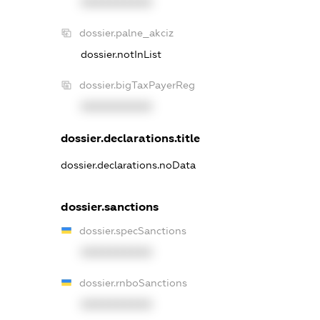
XXXXXXXXXX
dossier.palne_akciz
dossier.notInList
dossier.bigTaxPayerReg
XXXXXXXXXX
dossier.declarations.title
dossier.declarations.noData
dossier.sanctions
dossier.specSanctions
XXXXXXXXXX
dossier.rnboSanctions
XXXXXXXXXX