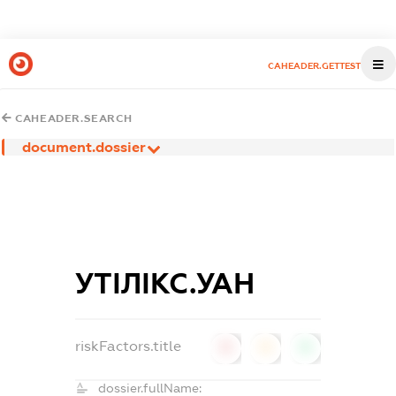
CAHEADER.GETTEST
CAHEADER.SEARCH
document.dossier
УТІЛІКС.УАН
riskFactors.title
0
0
0
dossier.fullName: