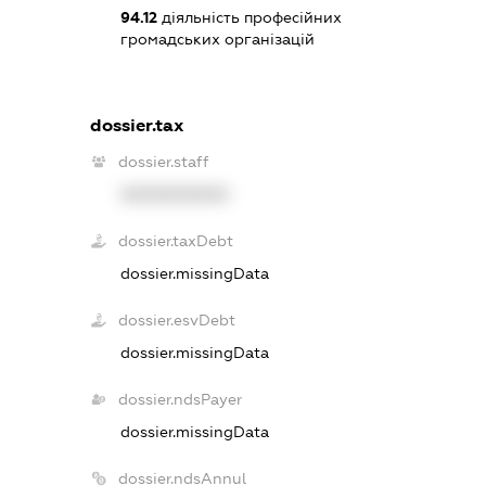
94.12
діяльність професійних
громадських організацій
dossier.tax
dossier.staff
XXXXXXXXXX
dossier.taxDebt
dossier.missingData
dossier.esvDebt
dossier.missingData
dossier.ndsPayer
dossier.missingData
dossier.ndsAnnul