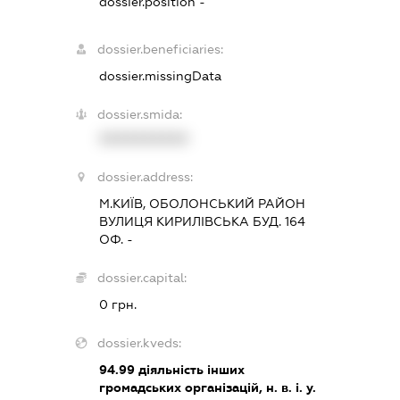
dossier.position -
dossier.beneficiaries:
dossier.missingData
dossier.smida:
XXXXXXXXXX
dossier.address:
М.КИЇВ, ОБОЛОНСЬКИЙ РАЙОН
ВУЛИЦЯ КИРИЛІВСЬКА БУД. 164
ОФ. -
dossier.capital:
0 грн.
dossier.kveds:
94.99
діяльність інших
громадських організацій, н. в. і. у.