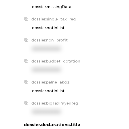
dossier.missingData
dossier.single_tax_reg
dossier.notInList
dossier.non_profit
XXXXXXXXXX
dossier.budget_dotation
XXXXXXXXXX
dossier.palne_akciz
dossier.notInList
dossier.bigTaxPayerReg
XXXXXXXXXX
dossier.declarations.title