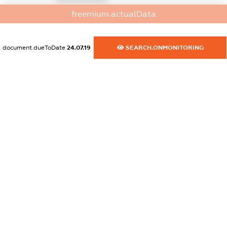
freemium.actualData
dossier.commercial_info.activity
XXXXXXXXXX
document.dueToDate
24.07.19
SEARCH.ONMONITORING
freemium.exampleText_1
freemium.exampleText_2
freemium.anonymousPerSearch2
FREEMIUM.DETAILS
FREEMIUM.REGISTER