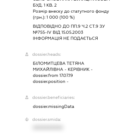
БУД. 1 КВ. 2
Розмір внеску до статутного фонду
(грн.):
1 000
(100 %)
ВІДПОВІДНО ДО ПП.9 Ч.2 СТ.9 ЗУ
№755-IV ВІД 15.05.2003
ІНФОРМАЦІЯ НЕ ПОДАЄТЬСЯ
dossier.heads:
БІЛОМИТЦЕВА ТЕТЯНА
МИХАЙЛІВНА
-
КЕРІВНИК
-
dossier.from 17.07.19
dossier.position -
dossier.beneficiaries:
dossier.missingData
dossier.smida:
XXXXXXXXXX