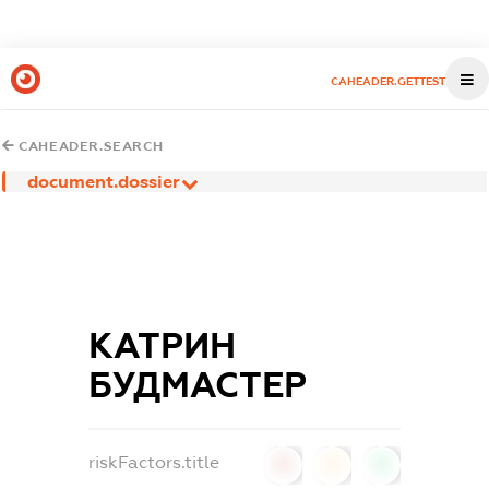
CAHEADER.GETTEST
CAHEADER.SEARCH
document.dossier
КАТРИН
БУДМАСТЕР
riskFactors.title
0
0
0