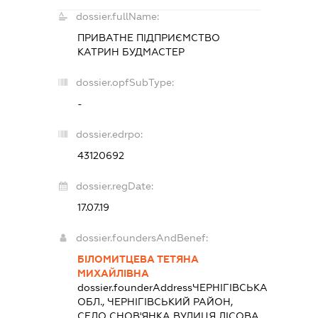
dossier.fullName:
ПРИВАТНЕ ПІДПРИЄМСТВО
КАТРИН БУДМАСТЕР
dossier.opfSubType:
-
dossier.edrpo:
43120692
dossier.regDate:
17.07.19
dossier.foundersAndBenef:
БІЛОМИТЦЕВА ТЕТЯНА
МИХАЙЛІВНА
dossier.founderAddress
ЧЕРНІГІВСЬКА
ОБЛ., ЧЕРНІГІВСЬКИЙ РАЙОН,
СЕЛО СНОВ'ЯНКА ВУЛИЦЯ ЛІСОВА