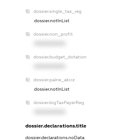
dossier.single_tax_reg
dossier.notInList
dossier.non_profit
XXXXXXXXXX
dossier.budget_dotation
XXXXXXXXXX
dossier.palne_akciz
dossier.notInList
dossier.bigTaxPayerReg
XXXXXXXXXX
dossier.declarations.title
dossier.declarations.noData