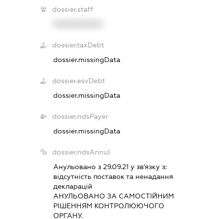
dossier.staff
XXXXXXXXXX
dossier.taxDebt
dossier.missingData
dossier.esvDebt
dossier.missingData
dossier.ndsPayer
dossier.missingData
dossier.ndsAnnul
Анульовано з 29.09.21 у зв'язку з:
вiдсутнiсть поставок та ненадання
декларацiй
АНУЛЬОВАНО ЗА САМОСТIЙНИМ
РIШЕННЯМ КОНТРОЛЮЮЧОГО
ОРГАНУ.