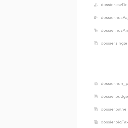
dossier.esvDe
dossier.ndsPa
dossier.ndsA
dossier.singl
dossier.non_p
dossier.budg
dossier.palne
dossier.bigT