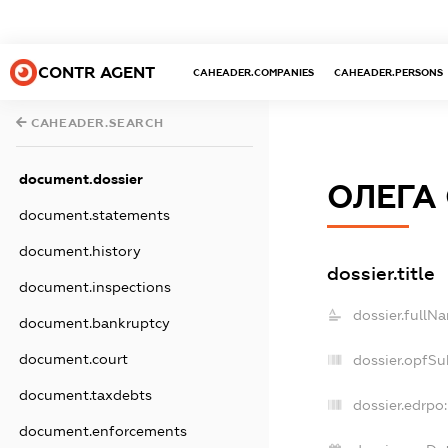
CONTR AGENT
CAHEADER.COMPANIES
CAHEADER.PERSONS
CAHEADER.SEARCH
document.dossier
ОЛЕГА
document.statements
document.history
dossier.title
document.inspections
dossier.fullN
document.bankruptcy
document.court
dossier.opfSu
document.taxdebts
dossier.edrpo:
document.enforcements