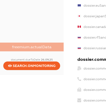
dossier.euSan
dossier.japan
dossier.canad
dossier.rfSan
freemium.actualData
dossier.russia
dossier.comme
document.dueToDate
26.09.25
SEARCH.ONMONITORING
dossier.comme
dossier.comm
dossier.comme
dossier.comme