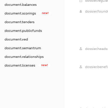
dossier.regDat
document.balances
dossier.foun
document.scorings
new!
document.tenders
document.publicfunds
document.ved
document.semantrum
dossier.heads:
document.relationships
document.licenses
new!
dossier.benefi