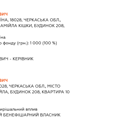
ВИЧ
ЇНА, 18028, ЧЕРКАСЬКА ОБЛ.,
САМІЙЛА КІШКИ, БУДИНОК 208,
їна
о фонду (грн.):
1 000
(100 %)
ОВИЧ
-
КЕРІВНИК
ВИЧ
8028, ЧЕРКАСЬКА ОБЛ., МІСТО
ЙЛА, БУДИНОК 208, КВАРТИРА 10
ирішальний вплив
Й БЕНЕФІЦІАРНИЙ ВЛАСНИК