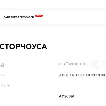
BETA
CAHEADER.PERSSEARCH
 СТОРЧОУСА
riskFactors.title
0
ame:
АДВОКАТСЬКЕ БЮРО "ОЛЕ
bType:
-
43120891