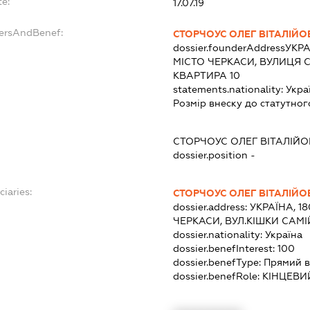
e:
17.07.19
dersAndBenef:
СТОРЧОУС ОЛЕГ ВІТАЛІЙО
dossier.founderAddress
УКРА
МІСТО ЧЕРКАСИ, ВУЛИЦЯ 
КВАРТИРА 10
statements.nationality:
Укра
Розмір внеску до статутног
СТОРЧОУС ОЛЕГ ВІТАЛІЙ
dossier.position -
ciaries:
СТОРЧОУС ОЛЕГ ВІТАЛІЙО
dossier.address:
УКРАЇНА, 1
ЧЕРКАСИ, ВУЛ.КІШКИ САМІ
dossier.nationality:
Україна
dossier.benefInterest:
100
dossier.benefType:
Прямий в
dossier.benefRole:
КІНЦЕВИ