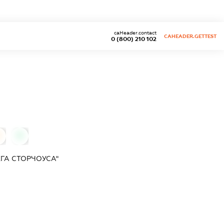
caHeader.contact
CAHEADER.GETTEST
0 (800) 210 102
0
0
ГА СТОРЧОУСА"