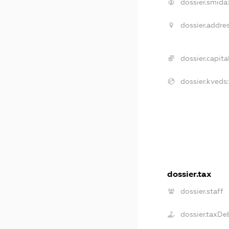
dossier.smida:
dossier.addres
dossier.capital
dossier.kveds:
dossier.tax
dossier.staff
dossier.taxDe