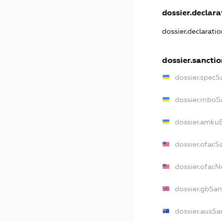
dossier.declarat
dossier.declarati
dossier.sanctio
dossier.specS
dossier.rnboS
dossier.amkuB
dossier.ofacS
dossier.ofac
dossier.gbSan
dossier.ausSa