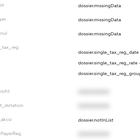
bt
dossier.missingData
yer
dossier.missingData
nnul
dossier.missingData
e_tax_reg
dossier.single_tax_reg_date -
dossier.single_tax_reg_rate 
dossier.single_tax_reg_grou
rofit
XXXXXXXXXX
et_dotation
XXXXXXXXXX
_akciz
dossier.notInList
axPayerReg
XXXXXXXXXX