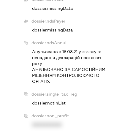
dossier.missingData
dossier.ndsPayer
dossier.missingData
dossier.ndsAnnul
Анульовано з 16.08.21 у зв'язку з:
ненадання декларацiй протягом
року
АНУЛЬОВАНО ЗА САМОСТIЙНИМ
РIШЕННЯМ КОНТРОЛЮЮЧОГО
ОРГАНУ.
dossier.single_tax_reg
dossier.notInList
dossier.non_profit
XXXXXXXXXX