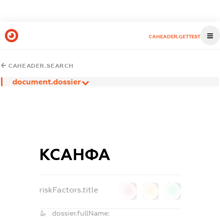
CAHEADER.GETTEST
CAHEADER.SEARCH
document.dossier
КСАНФА
riskFactors.title
0
0
0
dossier.fullName: