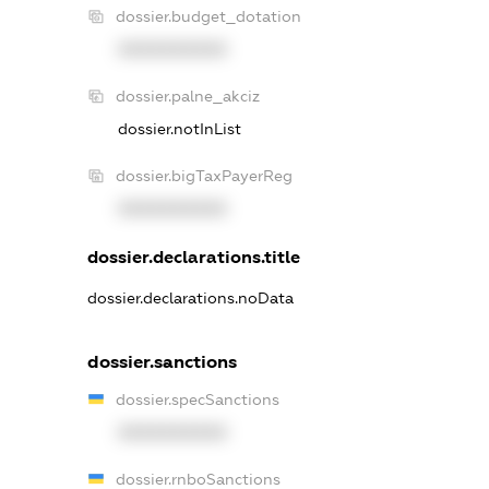
dossier.budget_dotation
XXXXXXXXXX
dossier.palne_akciz
dossier.notInList
dossier.bigTaxPayerReg
XXXXXXXXXX
dossier.declarations.title
dossier.declarations.noData
dossier.sanctions
dossier.specSanctions
XXXXXXXXXX
dossier.rnboSanctions