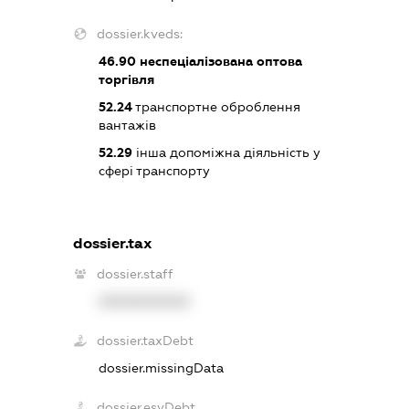
dossier.kveds:
46.90
неспеціалізована оптова
торгівля
52.24
транспортне оброблення
вантажів
52.29
інша допоміжна діяльність у
сфері транспорту
dossier.tax
dossier.staff
XXXXXXXXXX
dossier.taxDebt
dossier.missingData
dossier.esvDebt