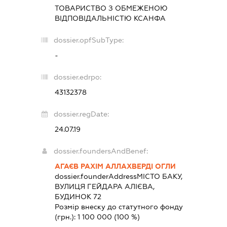
ТОВАРИСТВО З ОБМЕЖЕНОЮ
ВІДПОВІДАЛЬНІСТЮ
КСАНФА
dossier.opfSubType:
-
dossier.edrpo:
43132378
dossier.regDate:
24.07.19
dossier.foundersAndBenef:
АГАЄВ РАХІМ АЛЛАХВЕРДІ ОГЛИ
dossier.founderAddress
МІСТО БАКУ,
ВУЛИЦЯ ГЕЙДАРА АЛІЄВА,
БУДИНОК 72
Розмір внеску до статутного фонду
(грн.):
1 100 000
(100 %)